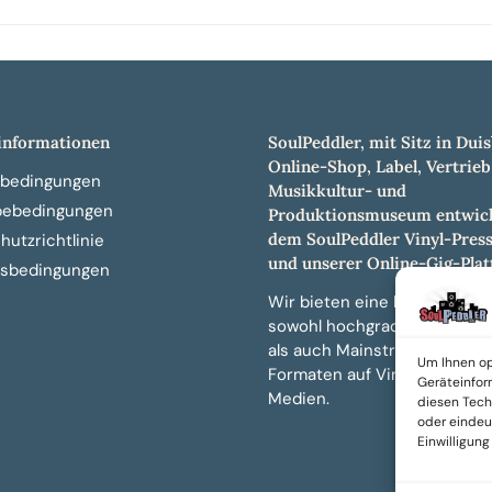
nformationen
SoulPeddler, mit Sitz in Duis
Online-Shop, Label, Vertrieb
bedingungen
Musikkultur- und
bebedingungen
Produktionsmuseum entwick
dem SoulPeddler Vinyl-Pres
utzrichtlinie
und unserer Online-Gig-Plat
sbedingungen
Wir bieten eine breite Auswa
sowohl hochgradig sammelw
als auch Mainstream-Titeln 
Um Ihnen op
Formaten auf Vinyl, CD und 
Geräteinfor
Medien.
diesen Tech
oder eindeut
Einwilligun