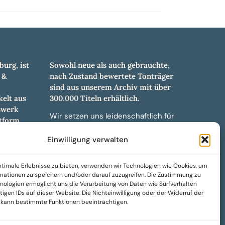
burg, ist
Sowohl neue als auch gebrauchte,
 &
nach Zustand bewertete Tonträger
sind aus unserem Archiv mit über
elt aus
300.000 Titeln erhältlich.
swerk
Wir setzen uns leidenschaftlich für
tform.
unabhängige Künstler und Labels ein
hl an
und bieten hochwertige,
Einwilligung verwalten
ürdigen
maßgeschneiderte Lösungen aus
und -
über 30 Jahren Erfahrung in der
timale Erlebnisse zu bieten, verwenden wir Technologien wie Cookies, um
weiteren
Musikindustrie.
mationen zu speichern und/oder darauf zuzugreifen. Die Zustimmung zu
nologien ermöglicht uns die Verarbeitung von Daten wie Surfverhalten
SoulPeddler Mailorder, Records &
igen IDs auf dieser Website. Die Nichteinwilligung oder der Widerruf der
Vinyl Production – DUBOX –
g kann bestimmte Funktionen beeinträchtigen.
Nettirock – Nice Guy Records –
MOVA Museum of Vinyl Arts