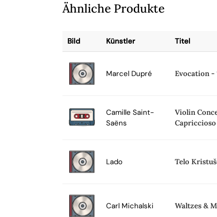
Ähnliche Produkte
Bild
Künstler
Titel
Marcel Dupré
Evocation - 
Camille Saint-
Violin Conc
Saëns
Capriccioso
Lado
Telo Kristuš
Carl Michalski
Waltzes & M