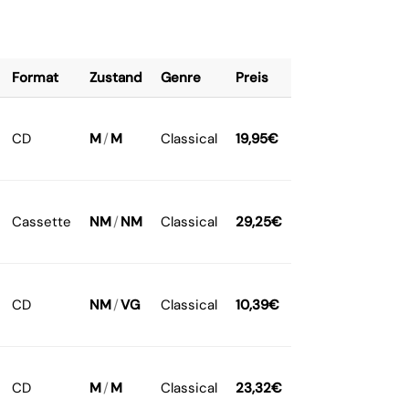
Format
Zustand
Genre
Preis
CD
M
/
M
Classical
19,95
€
Cassette
NM
/
NM
Classical
29,25
€
CD
NM
/
VG
Classical
10,39
€
CD
M
/
M
Classical
23,32
€