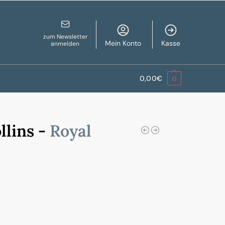
zum Newsletter
Mein Konto
Kasse
anmelden
0,00
€
0
llins -
Royal