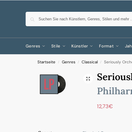
Genres
Stile
Künstler
Format
Jah
Startseite
Genres
Classical
Seriously Orche
/
/
/
Serious
Philhar
12,73
€