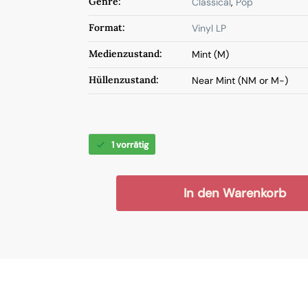
Genre:
Classical
,
Pop
Format:
Vinyl LP
Medienzustand:
Mint (M)
Hüllenzustand:
Near Mint (NM or M-)
1 vorrätig
In den Warenkorb