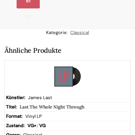
In
de
n
Kategorie:
Classical
W
Ähnliche Produkte
ar
en
kor
James Last
Last The Whole Night Through
b
Vinyl LP
VG+
/
VG