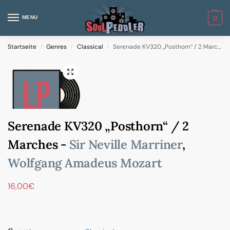
MENU
0
Startseite
Genres
Classical
Serenade KV320 „Posthorn“ / 2 Marches
/
/
/
Serenade KV320 „Posthorn“ / 2
Marches -
Sir Neville Marriner
,
Wolfgang Amadeus Mozart
16,00
€