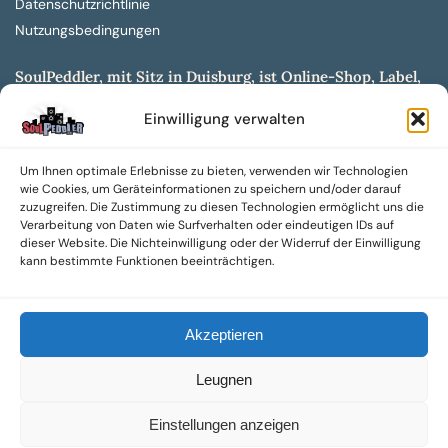
Datenschutzrichtlinie
Nutzungsbedingungen
SoulPeddler, mit Sitz in Duisburg, ist Online-Shop, Label,
Vertrieb & Musikkultur- und Produktionsmuseum
Einwilligung verwalten
entwickelt aus dem SoulPeddler Vinyl-Presswerk und
unserer Online-Gig-Plattform.
Um Ihnen optimale Erlebnisse zu bieten, verwenden wir Technologien
Wir bieten eine breite Auswahl an sowohl hochgradig
wie Cookies, um Geräteinformationen zu speichern und/oder darauf
sammelwürdigen als auch Mainstream-Titeln und -Formaten auf
zuzugreifen. Die Zustimmung zu diesen Technologien ermöglicht uns die
Vinyl, CD und weiteren Medien.
Verarbeitung von Daten wie Surfverhalten oder eindeutigen IDs auf
dieser Website. Die Nichteinwilligung oder der Widerruf der Einwilligung
Sowohl neue als auch gebrauchte, nach Zustand bewertete
kann bestimmte Funktionen beeinträchtigen.
Tonträger sind aus unserem Archiv mit über 300.000
Titeln erhältlich.
Akzeptieren
Wir setzen uns leidenschaftlich für unabhängige Künstler und
Labels ein und bieten hochwertige, maßgeschneiderte Lösungen
Leugnen
aus über 30 Jahren Erfahrung in der Musikindustrie.
SoulPeddler Mailorder, Records & Vinyl Production – DUBOX –
Einstellungen anzeigen
Nettirock – Nice Guy Records – MOVA Museum of Vinyl Arts