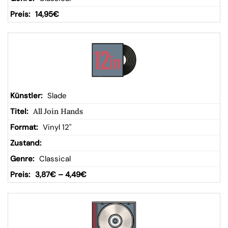
14,95
€
Slade
All Join Hands
Vinyl 12"
Classical
3,87
€
–
4,49
€