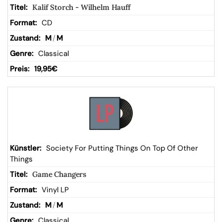
Kalif Storch - Wilhelm Hauff
b
CD
M
/
M
Classical
19,95
€
Society For Putting Things On Top Of Other
Things
Game Changers
Vinyl LP
M
/
M
Classical