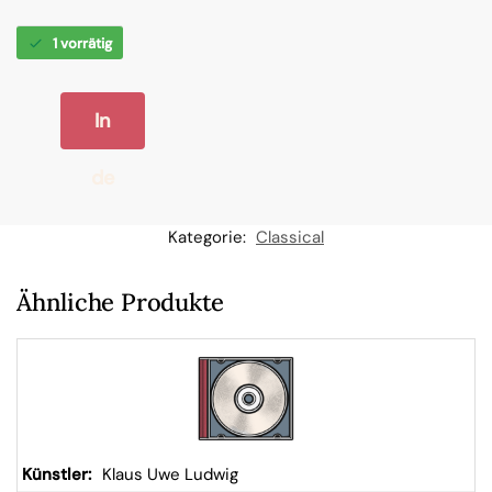
1 vorrätig
In
de
n
Kategorie:
Classical
W
Ähnliche Produkte
ar
en
kor
Klaus Uwe Ludwig