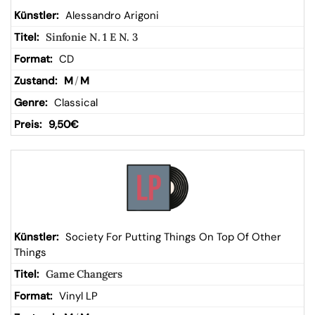
Alessandro Arigoni
Sinfonie N. 1 E N. 3
CD
M
/
M
Classical
9,50
€
Society For Putting Things On Top Of Other
Things
Game Changers
Vinyl LP