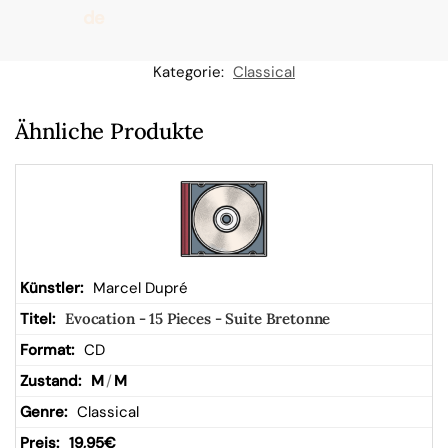
de
n
Kategorie:
Classical
W
Ähnliche Produkte
ar
en
kor
Marcel Dupré
Evocation - 15 Pieces - Suite Bretonne
b
CD
M
/
M
Classical
19,95
€