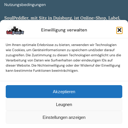
Nutzungsbedingungen
SoulPeddler, mit Sitz in Duisburg, ist Online-Shop, Label,
Vertrieb & Musikkultur- und Produktionsmuseum
Einwilligung verwalten
entwickelt aus dem SoulPeddler Vinyl-Presswerk und
unserer Online-Gig-Plattform.
Um Ihnen optimale Erlebnisse zu bieten, verwenden wir Technologien
Wir bieten eine breite Auswahl an sowohl hochgradig
wie Cookies, um Geräteinformationen zu speichern und/oder darauf
sammelwürdigen als auch Mainstream-Titeln und -Formaten auf
zuzugreifen. Die Zustimmung zu diesen Technologien ermöglicht uns die
Vinyl, CD und weiteren Medien.
Verarbeitung von Daten wie Surfverhalten oder eindeutigen IDs auf
dieser Website. Die Nichteinwilligung oder der Widerruf der Einwilligung
Sowohl neue als auch gebrauchte, nach Zustand bewertete
kann bestimmte Funktionen beeinträchtigen.
Tonträger sind aus unserem Archiv mit über 300.000
Titeln erhältlich.
Akzeptieren
Wir setzen uns leidenschaftlich für unabhängige Künstler und
Labels ein und bieten hochwertige, maßgeschneiderte Lösungen
Leugnen
aus über 30 Jahren Erfahrung in der Musikindustrie.
SoulPeddler Mailorder, Records & Vinyl Production – DUBOX –
Einstellungen anzeigen
Nettirock – Nice Guy Records – MOVA Museum of Vinyl Arts