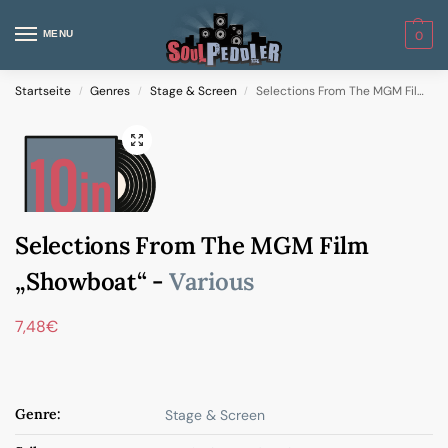
MENU
0
Startseite
Genres
Stage & Screen
Selections From The MGM Film „Showboat“
/
/
/
Selections From The MGM Film
„Showboat“ -
Various
7,48
€
Genre:
Stage & Screen