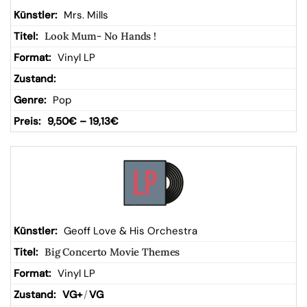
Mrs. Mills
Look Mum- No Hands !
Vinyl LP
Pop
9,50
€
–
19,13
€
Geoff Love & His Orchestra
Big Concerto Movie Themes
Vinyl LP
VG+
/
VG