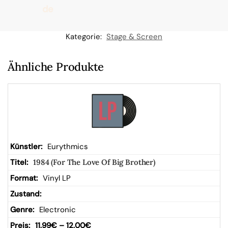
de
n
Kategorie:
Stage & Screen
W
Ähnliche Produkte
ar
en
kor
Eurythmics
1984 (For The Love Of Big Brother)
b
Vinyl LP
Electronic
11,99
€
–
12,00
€