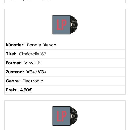
Bonnie Bianco
Cinderella '87
Vinyl LP
VG+
/
VG+
Electronic
4,90
€