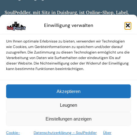
SoulPeddler, mit Sitz in Duisburg, ist Online-Shop, Label,
Vertrieb & Musikkultur- und Produktionsmuseum
Einwilligung verwalten
entwickelt aus dem SoulPeddler Vinyl-Presswerk und
unserer Online-Gig-Plattform.
Um Ihnen optimale Erlebnisse zu bieten, verwenden wir Technologien
Wir bieten eine breite Auswahl an sowohl hochgradig
wie Cookies, um Geräteinformationen zu speichern und/oder darauf
sammelwürdigen als auch Mainstream-Titeln und -Formaten auf
zuzugreifen. Die Zustimmung zu diesen Technologien ermöglicht uns die
Vinyl, CD und weiteren Medien.
Verarbeitung von Daten wie Surfverhalten oder eindeutigen IDs auf
dieser Website. Die Nichteinwilligung oder der Widerruf der Einwilligung
Sowohl neue als auch gebrauchte, nach Zustand bewertete
kann bestimmte Funktionen beeinträchtigen.
Tonträger sind aus unserem Archiv mit über 300.000
Titeln erhältlich.
Akzeptieren
Wir setzen uns leidenschaftlich für unabhängige Künstler und
Labels ein und bieten hochwertige, maßgeschneiderte Lösungen
Leugnen
aus über 30 Jahren Erfahrung in der Musikindustrie.
SoulPeddler Mailorder, Records & Vinyl Production – DUBOX –
Einstellungen anzeigen
Nettirock – Nice Guy Records – MOVA Museum of Vinyl Arts
Cookie-
Datenschutzerklärung – SoulPeddler
Über
© 2025 SoulPeddler GmbH®