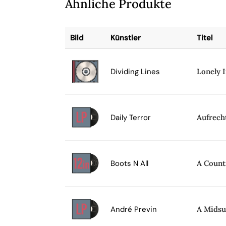
Ähnliche Produkte
Bild
Künstler
Titel
Dividing Lines
Lonely 
Daily Terror
Aufrech
Boots N All
A Count
André Previn
A Midsu