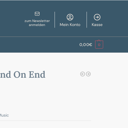
zum Newsletter
Mein Konto
Kasse
anmelden
0,00
€
0
nd On End
Music