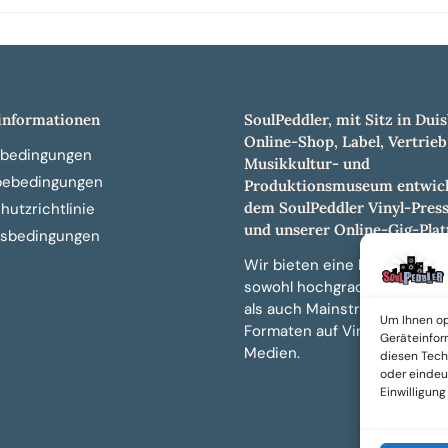
nformationen
SoulPeddler, mit Sitz in Duis
Online-Shop, Label, Vertrieb
bedingungen
Musikkultur- und
bebedingungen
Produktionsmuseum entwick
dem SoulPeddler Vinyl-Pres
utzrichtlinie
und unserer Online-Gig-Plat
sbedingungen
Wir bieten eine breite Auswa
sowohl hochgradig sammelw
als auch Mainstream-Titeln 
Um Ihnen op
Formaten auf Vinyl, CD und 
Geräteinfor
Medien.
diesen Tech
oder eindeut
Einwilligun