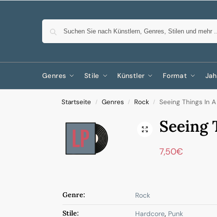
Genres
Stile
Künstler
Format
Jah
Startseite
Genres
Rock
Seeing Things In A 
/
/
/
Seeing 
7,50
€
Genre:
Rock
Stile:
Hardcore
,
Punk