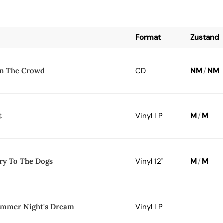
Format
Zustand
In The Crowd
CD
NM
/
NM
t
Vinyl LP
M
/
M
ry To The Dogs
Vinyl 12"
M
/
M
mmer Night's Dream
Vinyl LP