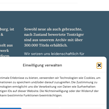
burg, ist
Sowohl neue als auch gebrauchte,
 &
nach Zustand bewertete Tonträger
sind aus unserem Archiv mit über
elt aus
300.000 Titeln erhältlich.
swerk
Wir setzen uns leidenschaftlich für
tform.
unabhängige Künstler und Labels ein
hl an
und bieten hochwertige,
Einwilligung verwalten
ürdigen
maßgeschneiderte Lösungen aus
und -
über 30 Jahren Erfahrung in der
timale Erlebnisse zu bieten, verwenden wir Technologien wie Cookies, um
weiteren
Musikindustrie.
mationen zu speichern und/oder darauf zuzugreifen. Die Zustimmung zu
nologien ermöglicht uns die Verarbeitung von Daten wie Surfverhalten
SoulPeddler Mailorder, Records &
igen IDs auf dieser Website. Die Nichteinwilligung oder der Widerruf der
Vinyl Production – DUBOX –
g kann bestimmte Funktionen beeinträchtigen.
Nettirock – Nice Guy Records –
MOVA Museum of Vinyl Arts