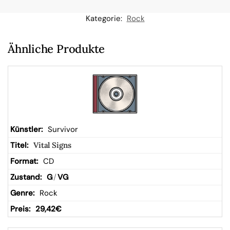
n
Kategorie:
Rock
W
Ähnliche Produkte
ar
en
kor
Survivor
Vital Signs
b
CD
G
/
VG
Rock
29,42
€