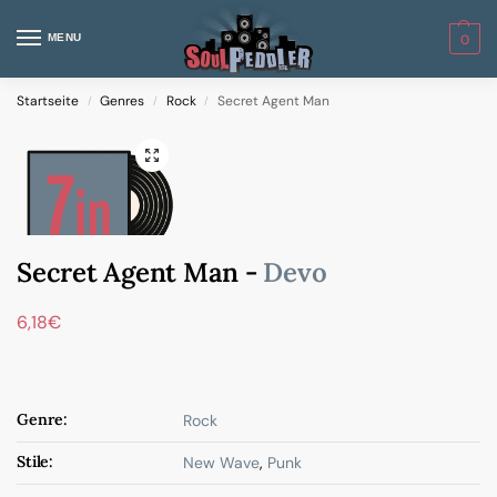
MENU
0
Startseite
Genres
Rock
Secret Agent Man
/
/
/
Secret Agent Man -
Devo
6,18
€
Genre:
Rock
Stile:
New Wave
,
Punk