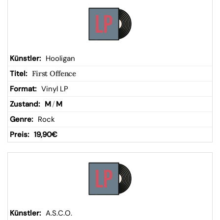
Hooligan
First Offence
Vinyl LP
M
/
M
Rock
19,90
€
A.S.C.O.