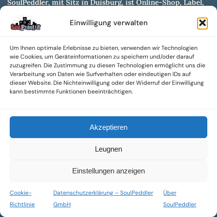
SoulPeddler, mit Sitz in Duisburg, ist Online-Shop, Label,
Vertrieb & Musikkultur- und Produktionsmuseum
Einwilligung verwalten
entwickelt aus dem SoulPeddler Vinyl-Presswerk und
unserer Online-Gig-Plattform.
Um Ihnen optimale Erlebnisse zu bieten, verwenden wir Technologien
Wir bieten eine breite Auswahl an sowohl hochgradig
wie Cookies, um Geräteinformationen zu speichern und/oder darauf
sammelwürdigen als auch Mainstream-Titeln und -Formaten auf
zuzugreifen. Die Zustimmung zu diesen Technologien ermöglicht uns die
Vinyl, CD und weiteren Medien.
Verarbeitung von Daten wie Surfverhalten oder eindeutigen IDs auf
dieser Website. Die Nichteinwilligung oder der Widerruf der Einwilligung
Sowohl neue als auch gebrauchte, nach Zustand bewertete
kann bestimmte Funktionen beeinträchtigen.
Tonträger sind aus unserem Archiv mit über 300.000
Titeln erhältlich.
Akzeptieren
Wir setzen uns leidenschaftlich für unabhängige Künstler und
Labels ein und bieten hochwertige, maßgeschneiderte Lösungen
Leugnen
aus über 30 Jahren Erfahrung in der Musikindustrie.
SoulPeddler Mailorder, Records & Vinyl Production – DUBOX –
Einstellungen anzeigen
Nettirock – Nice Guy Records – MOVA Museum of Vinyl Arts
Cookie-
Datenschutzerklärung – SoulPeddler
Über
© 2025 SoulPeddler GmbH®
Richtlinie
GmbH
SoulPeddler