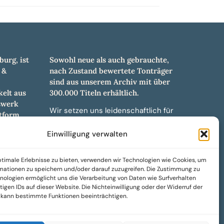
burg, ist
Sowohl neue als auch gebrauchte,
 &
nach Zustand bewertete Tonträger
sind aus unserem Archiv mit über
elt aus
300.000 Titeln erhältlich.
swerk
Wir setzen uns leidenschaftlich für
tform.
unabhängige Künstler und Labels ein
hl an
und bieten hochwertige,
Einwilligung verwalten
ürdigen
maßgeschneiderte Lösungen aus
und -
über 30 Jahren Erfahrung in der
timale Erlebnisse zu bieten, verwenden wir Technologien wie Cookies, um
weiteren
Musikindustrie.
mationen zu speichern und/oder darauf zuzugreifen. Die Zustimmung zu
nologien ermöglicht uns die Verarbeitung von Daten wie Surfverhalten
SoulPeddler Mailorder, Records &
igen IDs auf dieser Website. Die Nichteinwilligung oder der Widerruf der
Vinyl Production – DUBOX –
g kann bestimmte Funktionen beeinträchtigen.
Nettirock – Nice Guy Records –
MOVA Museum of Vinyl Arts