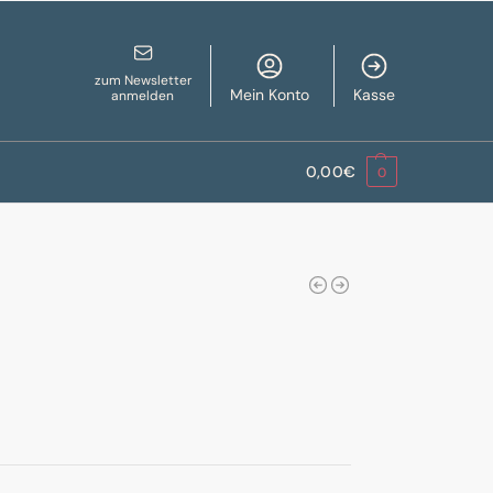
zum Newsletter
Mein Konto
Kasse
anmelden
0,00
€
0