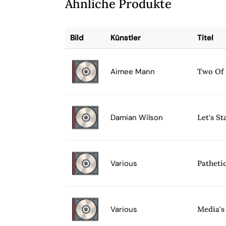
Ähnliche Produkte
Bild
Künstler
Titel
Aimee Mann
Two Of
Damian Wilson
Let's S
Various
Patheti
Various
Media's