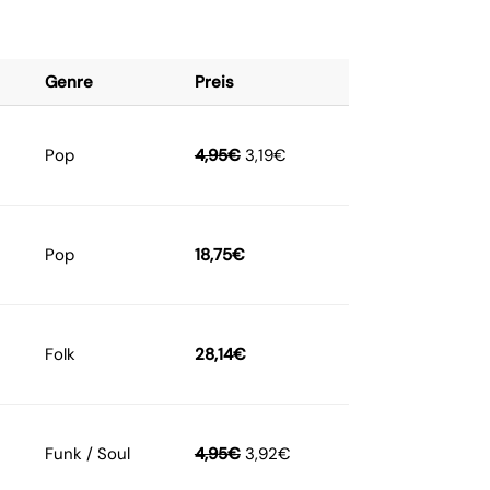
Genre
Preis
Pop
4,95
€
3,19
€
Pop
18,75
€
Folk
28,14
€
Funk / Soul
4,95
€
3,92
€