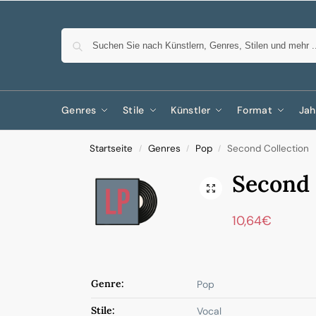
Genres
Stile
Künstler
Format
Jah
Startseite
Genres
Pop
Second Collection
/
/
/
Second 
10,64
€
Genre:
Pop
Stile:
Vocal