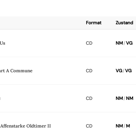
Format
Zustand
 Us
CD
NM
/
VG
tart A Commune
CD
VG
/
VG
c
CD
NM
/
NM
 Affenstarke Oldtimer II
CD
NM
/
M