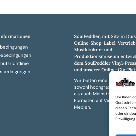
nformationen
SoulPeddler, mit Sitz in Duis
Online-Shop, Label, Vertrieb
bedingungen
Musikkultur- und
bebedingungen
Produktionsmuseum entwick
dem SoulPeddler Vinyl-Pres
utzrichtlinie
und unserer Online-Gig-Plat
sbedingungen
Wir bieten eine breite Auswa
sowohl hochgradig sammelw
als auch Mainstream-Titeln 
Um Ihnen op
Formaten auf Vinyl, CD und 
Geräteinfor
Medien.
diesen Tech
oder eindeut
Einwilligun