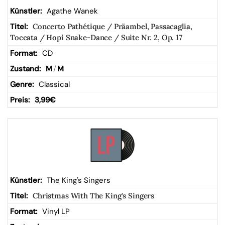
Agathe Wanek
Concerto Pathétique / Präambel, Passacaglia,
Toccata / Hopi Snake-Dance / Suite Nr. 2, Op. 17
CD
M
/
M
Classical
3,99
€
The King's Singers
Christmas With The King's Singers
Vinyl LP