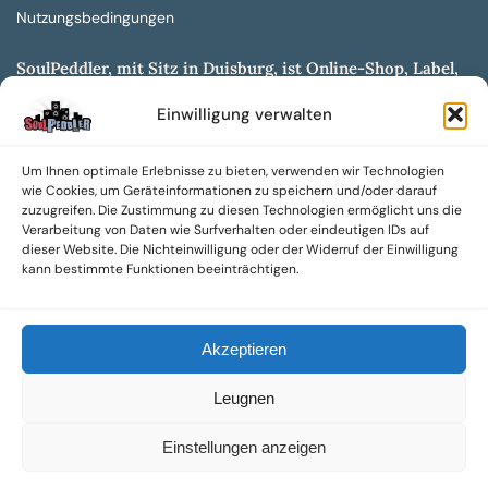
Nutzungsbedingungen
SoulPeddler, mit Sitz in Duisburg, ist Online-Shop, Label,
Vertrieb & Musikkultur- und Produktionsmuseum
Einwilligung verwalten
entwickelt aus dem SoulPeddler Vinyl-Presswerk und
unserer Online-Gig-Plattform.
Um Ihnen optimale Erlebnisse zu bieten, verwenden wir Technologien
Wir bieten eine breite Auswahl an sowohl hochgradig
wie Cookies, um Geräteinformationen zu speichern und/oder darauf
sammelwürdigen als auch Mainstream-Titeln und -Formaten auf
zuzugreifen. Die Zustimmung zu diesen Technologien ermöglicht uns die
Vinyl, CD und weiteren Medien.
Verarbeitung von Daten wie Surfverhalten oder eindeutigen IDs auf
dieser Website. Die Nichteinwilligung oder der Widerruf der Einwilligung
Sowohl neue als auch gebrauchte, nach Zustand bewertete
kann bestimmte Funktionen beeinträchtigen.
Tonträger sind aus unserem Archiv mit über 300.000
Titeln erhältlich.
Akzeptieren
Wir setzen uns leidenschaftlich für unabhängige Künstler und
Labels ein und bieten hochwertige, maßgeschneiderte Lösungen
Leugnen
aus über 30 Jahren Erfahrung in der Musikindustrie.
SoulPeddler Mailorder, Records & Vinyl Production – DUBOX –
Einstellungen anzeigen
Nettirock – Nice Guy Records – MOVA Museum of Vinyl Arts