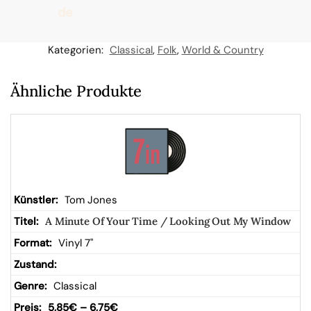
de
n
Kategorien:
Classical
,
Folk
,
World & Country
W
Ähnliche Produkte
ar
en
kor
Tom Jones
A Minute Of Your Time / Looking Out My Window
b
Vinyl 7"
Classical
5,85
€
–
6,75
€