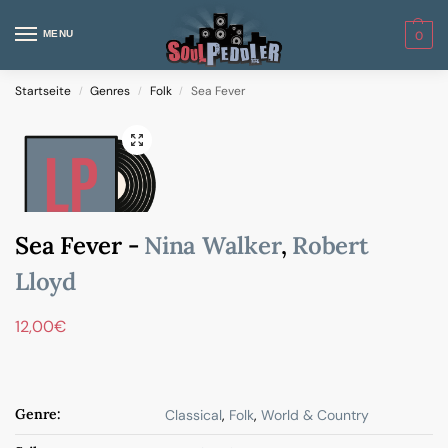
MENU
0
Startseite
Genres
Folk
Sea Fever
/
/
/
Sea Fever -
Nina Walker
,
Robert
Lloyd
12,00
€
Genre:
Classical
,
Folk
,
World & Country