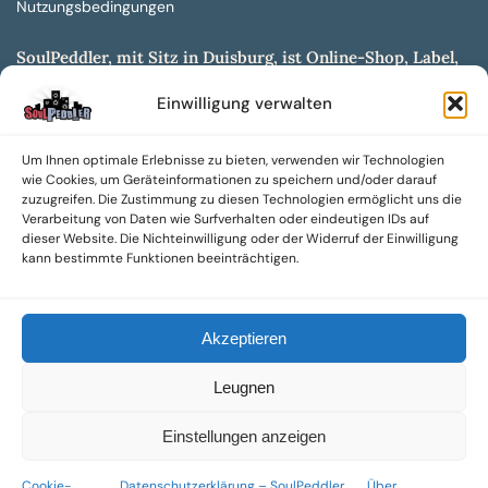
Nutzungsbedingungen
SoulPeddler, mit Sitz in Duisburg, ist Online-Shop, Label,
Vertrieb & Musikkultur- und Produktionsmuseum
Einwilligung verwalten
entwickelt aus dem SoulPeddler Vinyl-Presswerk und
unserer Online-Gig-Plattform.
Um Ihnen optimale Erlebnisse zu bieten, verwenden wir Technologien
Wir bieten eine breite Auswahl an sowohl hochgradig
wie Cookies, um Geräteinformationen zu speichern und/oder darauf
sammelwürdigen als auch Mainstream-Titeln und -Formaten auf
zuzugreifen. Die Zustimmung zu diesen Technologien ermöglicht uns die
Vinyl, CD und weiteren Medien.
Verarbeitung von Daten wie Surfverhalten oder eindeutigen IDs auf
dieser Website. Die Nichteinwilligung oder der Widerruf der Einwilligung
Sowohl neue als auch gebrauchte, nach Zustand bewertete
kann bestimmte Funktionen beeinträchtigen.
Tonträger sind aus unserem Archiv mit über 300.000
Titeln erhältlich.
Akzeptieren
Wir setzen uns leidenschaftlich für unabhängige Künstler und
Labels ein und bieten hochwertige, maßgeschneiderte Lösungen
Leugnen
aus über 30 Jahren Erfahrung in der Musikindustrie.
SoulPeddler Mailorder, Records & Vinyl Production – DUBOX –
Einstellungen anzeigen
Nettirock – Nice Guy Records – MOVA Museum of Vinyl Arts
Cookie-
Datenschutzerklärung – SoulPeddler
Über