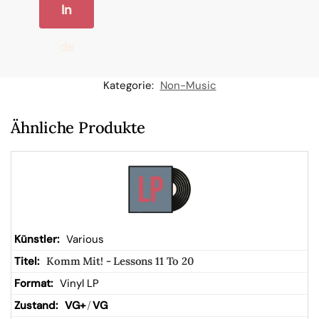
In
de
n
Kategorie:
Non-Music
W
Ähnliche Produkte
ar
en
kor
Various
Komm Mit! - Lessons 11 To 20
b
Vinyl LP
VG+
/
VG