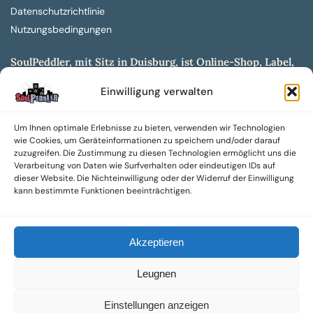
Datenschutzrichtlinie
Nutzungsbedingungen
SoulPeddler, mit Sitz in Duisburg, ist Online-Shop, Label,
Vertrieb & Musikkultur- und Produktionsmuseum
Einwilligung verwalten
entwickelt aus dem SoulPeddler Vinyl-Presswerk und
unserer Online-Gig-Plattform.
Um Ihnen optimale Erlebnisse zu bieten, verwenden wir Technologien
Wir bieten eine breite Auswahl an sowohl hochgradig
wie Cookies, um Geräteinformationen zu speichern und/oder darauf
sammelwürdigen als auch Mainstream-Titeln und -Formaten auf
zuzugreifen. Die Zustimmung zu diesen Technologien ermöglicht uns die
Vinyl, CD und weiteren Medien.
Verarbeitung von Daten wie Surfverhalten oder eindeutigen IDs auf
dieser Website. Die Nichteinwilligung oder der Widerruf der Einwilligung
Sowohl neue als auch gebrauchte, nach Zustand bewertete
kann bestimmte Funktionen beeinträchtigen.
Tonträger sind aus unserem Archiv mit über 300.000
Titeln erhältlich.
Akzeptieren
Wir setzen uns leidenschaftlich für unabhängige Künstler und
Labels ein und bieten hochwertige, maßgeschneiderte Lösungen
Leugnen
aus über 30 Jahren Erfahrung in der Musikindustrie.
SoulPeddler Mailorder, Records & Vinyl Production – DUBOX –
Einstellungen anzeigen