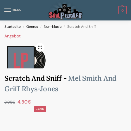
MENU
0
Startseite
Genres
Non-Music
Scratch And Sniff
/
/
/
Angebot!
Scratch And Sniff -
Mel Smith And
Griff Rhys-Jones
4,80
€
8,95
€
-46%