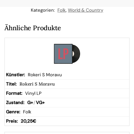
n
Kategorien:
Folk
,
World & Country
W
Ähnliche Produkte
ar
en
kor
Rokeri S Moravu
Rokeri S Moravu
b
Vinyl LP
G+
/
VG+
Folk
20,25
€