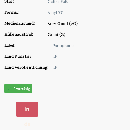
Stile:
Celtic
,
Folk
Format:
Vinyl 10"
Medienzustand:
Very Good (VG)
Hüllenzustand:
Good (G)
Label:
Parlophone
Land Künstler:
UK
Land Veröffentlichung:
UK
1 vorrätig
In
de