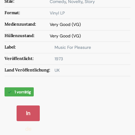
Stile:
Comedy
,
Novelty
,
Story
Format:
Vinyl LP
Medienzustand:
Very Good (VG)
Hüllenzustand:
Very Good (VG)
Label:
Music For Pleasure
Veröffentlicht:
1973
Land Veröffentlichung:
UK
1 vorrätig
In
de