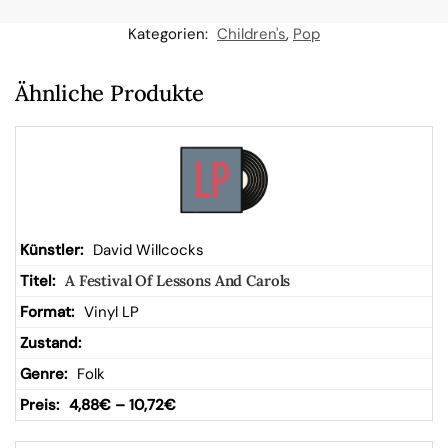
n
Kategorien:
Children's
,
Pop
W
Ähnliche Produkte
ar
en
kor
David Willcocks
A Festival Of Lessons And Carols
b
Vinyl LP
Folk
4,88
€
–
10,72
€