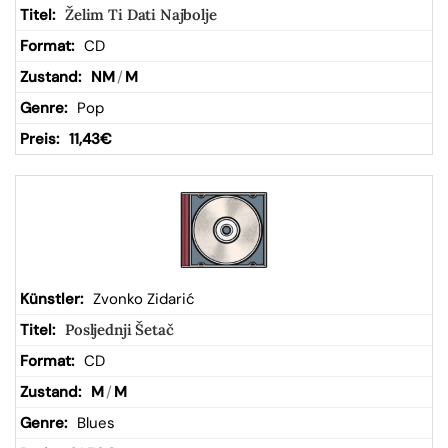
Želim Ti Dati Najbolje
CD
NM
/
M
Pop
11,43
€
Zvonko Zidarić
Posljednji Šetač
CD
M
/
M
Blues