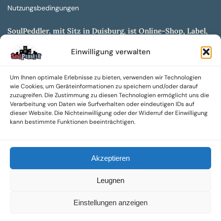
Nutzungsbedingungen
SoulPeddler, mit Sitz in Duisburg, ist Online-Shop, Label,
Vertrieb & Musikkultur- und Produktionsmuseum
Einwilligung verwalten
entwickelt aus dem SoulPeddler Vinyl-Presswerk und
unserer Online-Gig-Plattform.
Um Ihnen optimale Erlebnisse zu bieten, verwenden wir Technologien
Wir bieten eine breite Auswahl an sowohl hochgradig
wie Cookies, um Geräteinformationen zu speichern und/oder darauf
sammelwürdigen als auch Mainstream-Titeln und -Formaten auf
zuzugreifen. Die Zustimmung zu diesen Technologien ermöglicht uns die
Vinyl, CD und weiteren Medien.
Verarbeitung von Daten wie Surfverhalten oder eindeutigen IDs auf
dieser Website. Die Nichteinwilligung oder der Widerruf der Einwilligung
Sowohl neue als auch gebrauchte, nach Zustand bewertete
kann bestimmte Funktionen beeinträchtigen.
Tonträger sind aus unserem Archiv mit über 300.000
Titeln erhältlich.
Akzeptieren
Wir setzen uns leidenschaftlich für unabhängige Künstler und
Labels ein und bieten hochwertige, maßgeschneiderte Lösungen
Leugnen
aus über 30 Jahren Erfahrung in der Musikindustrie.
SoulPeddler Mailorder, Records & Vinyl Production – DUBOX –
Einstellungen anzeigen
Nettirock – Nice Guy Records – MOVA Museum of Vinyl Arts