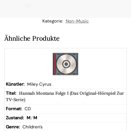
de
n
Kategorie:
Non-Music
W
Ähnliche Produkte
ar
en
kor
Miley Cyrus
Hannah Montana Folge 1 (Das Original-Hörspiel Zur
b
TV-Serie)
CD
M
/
M
Children's