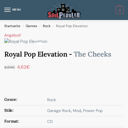
MENU
0
Startseite
Genres
Rock
Royal Pop Elevation
/
/
/
Angebot!
Royal Pop Elevation -
The Cheeks
4,62
€
8,95
€
Genre:
Rock
Stile:
Garage Rock
,
Mod
,
Power Pop
Format:
CD