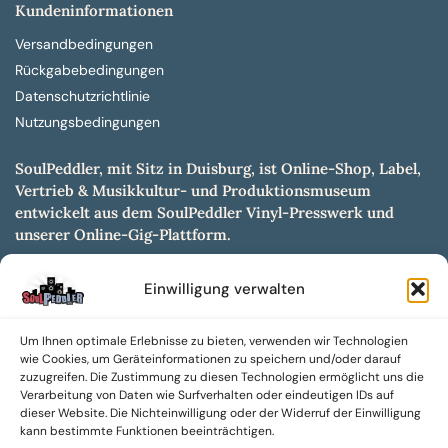
Kundeninformationen
Versandbedingungen
Rückgabebedingungen
Datenschutzrichtlinie
Nutzungsbedingungen
SoulPeddler, mit Sitz in Duisburg, ist Online-Shop, Label,
Vertrieb & Musikkultur- und Produktionsmuseum
entwickelt aus dem SoulPeddler Vinyl-Presswerk und
unserer Online-Gig-Plattform.
Wir bieten eine breite Auswahl an sowohl hochgradig
Einwilligung verwalten
sammelwürdigen als auch Mainstream-Titeln und -Formaten auf
Vinyl, CD und weiteren Medien.
Um Ihnen optimale Erlebnisse zu bieten, verwenden wir Technologien
Sowohl neue als auch gebrauchte, nach Zustand bewertete
wie Cookies, um Geräteinformationen zu speichern und/oder darauf
Tonträger sind aus unserem Archiv mit über 300.000
zuzugreifen. Die Zustimmung zu diesen Technologien ermöglicht uns die
Verarbeitung von Daten wie Surfverhalten oder eindeutigen IDs auf
Titeln erhältlich.
dieser Website. Die Nichteinwilligung oder der Widerruf der Einwilligung
Wir setzen uns leidenschaftlich für unabhängige Künstler und
kann bestimmte Funktionen beeinträchtigen.