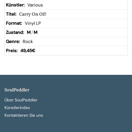
Various
Carry On Oi!!
Vinyl LP
M
/
M
Rock
49,45
€
SoulPeddler
Über SoulPeddler
Künstlerindex
Kontaktieren Sie uns