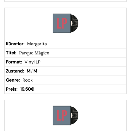
Margarita
Parque Mágico
Vinyl LP
M
/
M
Rock
19,50
€