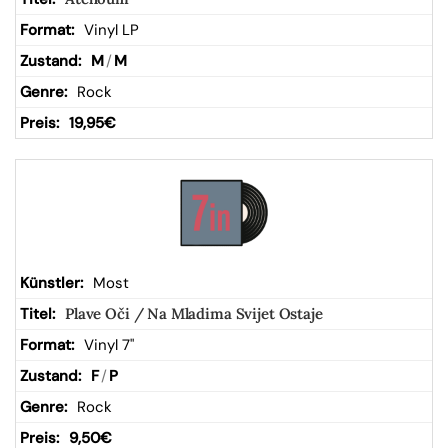
Vinyl LP
M
/
M
Rock
19,95
€
Most
Plave Oči / Na Mladima Svijet Ostaje
Vinyl 7"
F
/
P
Rock
9,50
€