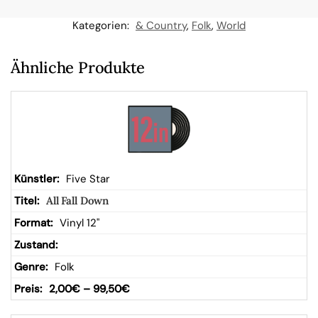
n
Kategorien:
& Country
,
Folk
,
World
W
Ähnliche Produkte
ar
en
kor
Five Star
All Fall Down
b
Vinyl 12"
Folk
2,00
€
–
99,50
€