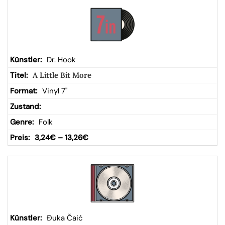
Dr. Hook
A Little Bit More
Vinyl 7"
Folk
3,24
€
–
13,26
€
Đuka Čaić