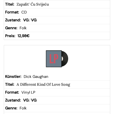
Zapalit' Ću Svijeću
CD
VG
/
VG
Folk
12,98
€
Dick Gaughan
A Different Kind Of Love Song
Vinyl LP
VG
/
VG
Folk