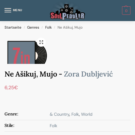
MENU
0
Startseite
Genres
Folk
Ne Ašikuj, Mujo
/
/
/
Ne Ašikuj, Mujo -
Zora Dubljević
6,25
€
Genre:
& Country
,
Folk
,
World
Stile:
Folk