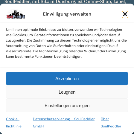
SoulPeddler, mit Sitz in Duisburg, ist Online-Shop, Label,
Vertrieb & Musikkultur- und Produktionsmuseum
Einwilligung verwalten
entwickelt aus dem SoulPeddler Vinyl-Presswerk und
unserer Online-Gig-Plattform.
Um Ihnen optimale Erlebnisse zu bieten, verwenden wir Technologien
Wir bieten eine breite Auswahl an sowohl hochgradig
wie Cookies, um Geräteinformationen zu speichern und/oder darauf
sammelwürdigen als auch Mainstream-Titeln und -Formaten auf
zuzugreifen. Die Zustimmung zu diesen Technologien ermöglicht uns die
Vinyl, CD und weiteren Medien.
Verarbeitung von Daten wie Surfverhalten oder eindeutigen IDs auf
dieser Website. Die Nichteinwilligung oder der Widerruf der Einwilligung
Sowohl neue als auch gebrauchte, nach Zustand bewertete
kann bestimmte Funktionen beeinträchtigen.
Tonträger sind aus unserem Archiv mit über 300.000
Titeln erhältlich.
Akzeptieren
Wir setzen uns leidenschaftlich für unabhängige Künstler und
Labels ein und bieten hochwertige, maßgeschneiderte Lösungen
Leugnen
aus über 30 Jahren Erfahrung in der Musikindustrie.
SoulPeddler Mailorder, Records & Vinyl Production – DUBOX –
Einstellungen anzeigen
Nettirock – Nice Guy Records – MOVA Museum of Vinyl Arts
Cookie-
Datenschutzerklärung – SoulPeddler
Über
© 2025 SoulPeddler GmbH®
Richtlinie
GmbH
SoulPeddler