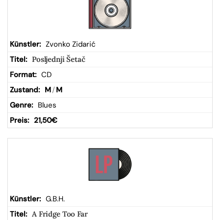
Zvonko Zidarić
Posljednji Šetač
CD
M
/
M
Blues
21,50
€
G.B.H.
A Fridge Too Far