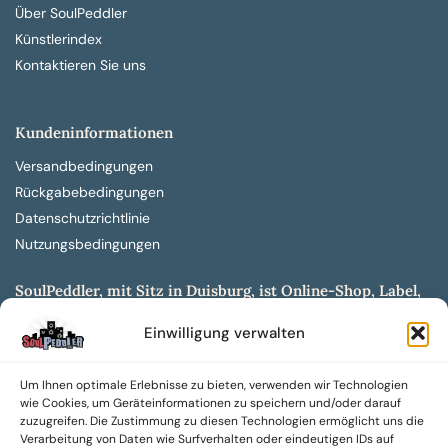
Über SoulPeddler
Künstlerindex
Kontaktieren Sie uns
Kundeninformationen
Versandbedingungen
Rückgabebedingungen
Datenschutzrichtlinie
Nutzungsbedingungen
SoulPeddler, mit Sitz in Duisburg, ist Online-Shop, Label,
Vertrieb & Musikkultur- und Produktionsmuseum
Einwilligung verwalten
entwickelt aus dem SoulPeddler Vinyl-Presswerk und
unserer Online-Gig-Plattform.
Um Ihnen optimale Erlebnisse zu bieten, verwenden wir Technologien
Wir bieten eine breite Auswahl an sowohl hochgradig
wie Cookies, um Geräteinformationen zu speichern und/oder darauf
sammelwürdigen als auch Mainstream-Titeln und -Formaten auf
zuzugreifen. Die Zustimmung zu diesen Technologien ermöglicht uns die
Vinyl, CD und weiteren Medien.
Verarbeitung von Daten wie Surfverhalten oder eindeutigen IDs auf