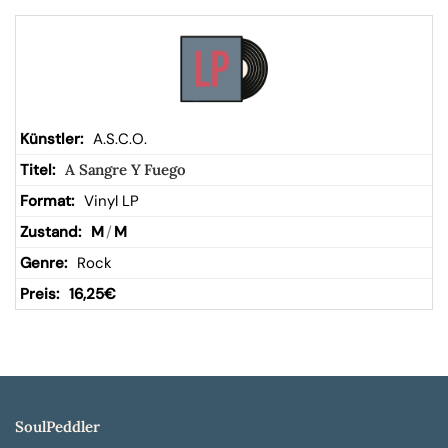
A.S.C.O.
A Sangre Y Fuego
Vinyl LP
M
/
M
Rock
16,25
€
SoulPeddler