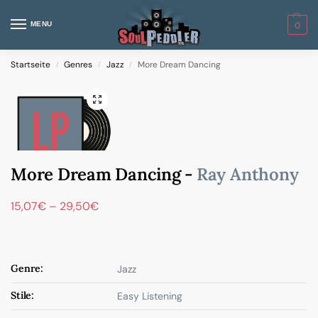
MENU
0
Startseite
Genres
Jazz
More Dream Dancing
/
/
/
More Dream Dancing -
Ray Anthony
15,07
€
–
29,50
€
Genre:
Jazz
Stile:
Easy Listening