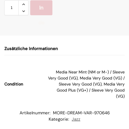
In
de
n
Zusätzliche Informationen
W
ar
Media Near Mint (NM or M-) / Sleeve
Very Good (VG), Media Very Good (VG) /
en
Condition
Sleeve Very Good (VG), Media Very
Good Plus (VG+) / Sleeve Very Good
(VG)
kor
b
Artikelnummer:
MORE-DREAM-VAR-970646
Kategorie:
Jazz