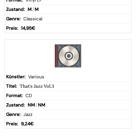
Vinyl LP
M
/
M
Classical
14,95
€
Various
That's Jazz Vol.3
CD
NM
/
NM
Jazz
9,24
€