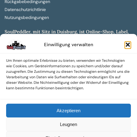
Rückgabebedingungen
Datenschutzrichtlinie
Nutzungsbedingungen
SoulPeddler, mit Sitz in Duisburg, ist Online-Shop, Label,
Vertrieb & Musikkultur- und Produktionsmuseum
Einwilligung verwalten
entwickelt aus dem SoulPeddler Vinyl-Presswerk und
unserer Online-Gig-Plattform.
Um Ihnen optimale Erlebnisse zu bieten, verwenden wir Technologien
Wir bieten eine breite Auswahl an sowohl hochgradig
wie Cookies, um Geräteinformationen zu speichern und/oder darauf
sammelwürdigen als auch Mainstream-Titeln und -Formaten auf
zuzugreifen. Die Zustimmung zu diesen Technologien ermöglicht uns die
Vinyl, CD und weiteren Medien.
Verarbeitung von Daten wie Surfverhalten oder eindeutigen IDs auf
dieser Website. Die Nichteinwilligung oder der Widerruf der Einwilligung
Sowohl neue als auch gebrauchte, nach Zustand bewertete
kann bestimmte Funktionen beeinträchtigen.
Tonträger sind aus unserem Archiv mit über 300.000
Titeln erhältlich.
Akzeptieren
Wir setzen uns leidenschaftlich für unabhängige Künstler und
Labels ein und bieten hochwertige, maßgeschneiderte Lösungen
Leugnen
aus über 30 Jahren Erfahrung in der Musikindustrie.
SoulPeddler Mailorder, Records & Vinyl Production – DUBOX –