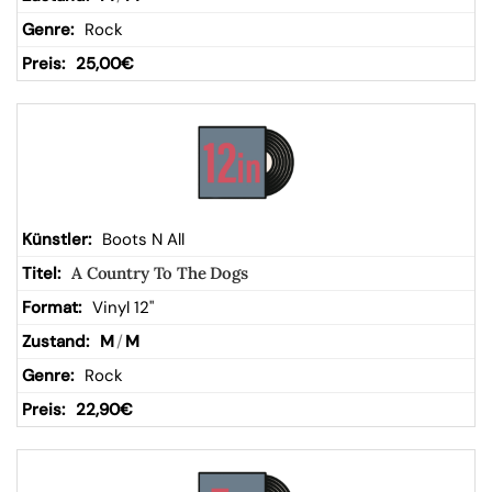
Rock
25,00
€
Boots N All
A Country To The Dogs
Vinyl 12"
M
/
M
Rock
22,90
€