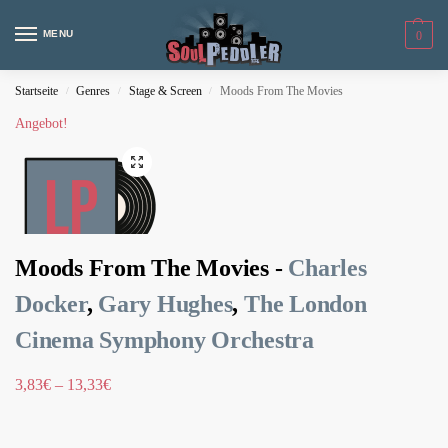
MENU
0
Startseite
Genres
Stage & Screen
Moods From The Movies
/
/
/
Angebot!
Moods From The Movies -
Charles
Docker
,
Gary Hughes
,
The London
Cinema Symphony Orchestra
3,83
€
–
13,33
€