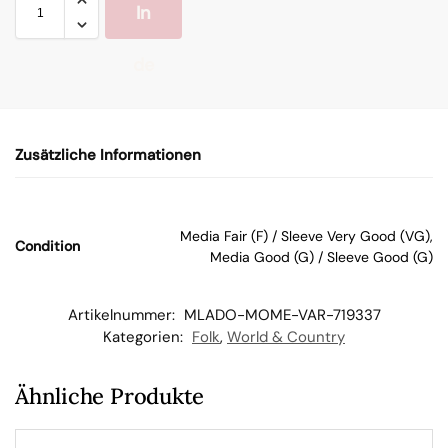
In
de
n
Zusätzliche Informationen
W
ar
Media Fair (F) / Sleeve Very Good (VG),
Condition
Media Good (G) / Sleeve Good (G)
en
Artikelnummer:
MLADO-MOME-VAR-719337
kor
Kategorien:
Folk
,
World & Country
b
Ähnliche Produkte