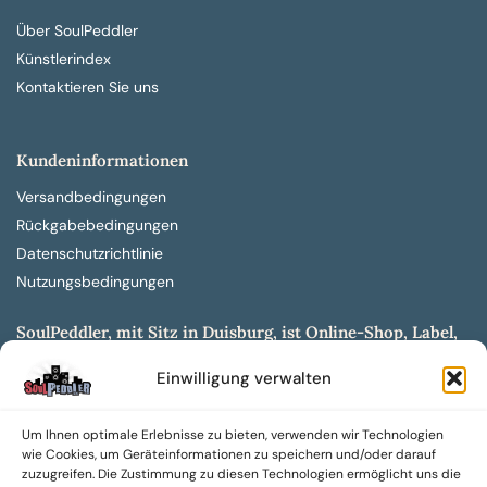
Über SoulPeddler
Künstlerindex
Kontaktieren Sie uns
Kundeninformationen
Versandbedingungen
Rückgabebedingungen
Datenschutzrichtlinie
Nutzungsbedingungen
SoulPeddler, mit Sitz in Duisburg, ist Online-Shop, Label,
Vertrieb & Musikkultur- und Produktionsmuseum
Einwilligung verwalten
entwickelt aus dem SoulPeddler Vinyl-Presswerk und
unserer Online-Gig-Plattform.
Um Ihnen optimale Erlebnisse zu bieten, verwenden wir Technologien
Wir bieten eine breite Auswahl an sowohl hochgradig
wie Cookies, um Geräteinformationen zu speichern und/oder darauf
sammelwürdigen als auch Mainstream-Titeln und -Formaten auf
zuzugreifen. Die Zustimmung zu diesen Technologien ermöglicht uns die
Vinyl, CD und weiteren Medien.