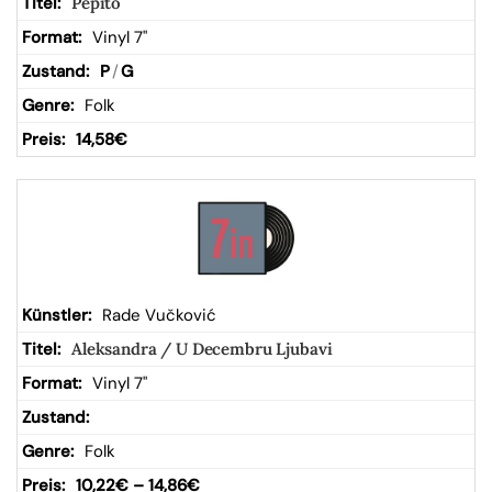
Pepito
Vinyl 7"
P
/
G
Folk
14,58
€
Rade Vučković
Aleksandra / U Decembru Ljubavi
Vinyl 7"
Folk
10,22
€
–
14,86
€