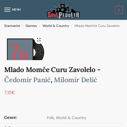
MENU
0
Startseite
Genres
World & Country
Mlado Momče Curu Zavolelo
/
/
/
Mlado Momče Curu Zavolelo -
Čedomir Panić
,
Milomir Delić
7,15
€
Genre:
Folk
,
World & Country