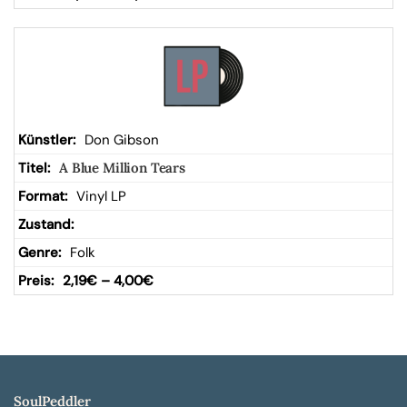
Don Gibson
A Blue Million Tears
Vinyl LP
Folk
2,19
€
–
4,00
€
SoulPeddler