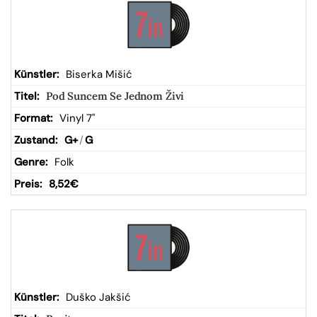
Biserka Mišić
Pod Suncem Se Jednom Živi
Vinyl 7"
G+
/
G
Folk
8,52
€
Duško Jakšić