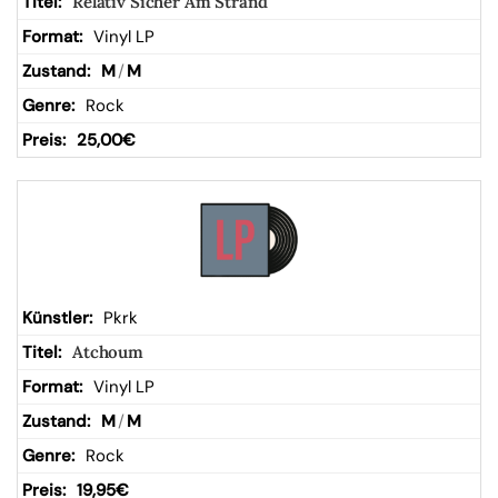
Relativ Sicher Am Strand
Vinyl LP
M
/
M
Rock
25,00
€
Pkrk
Atchoum
Vinyl LP
M
/
M
Rock
19,95
€