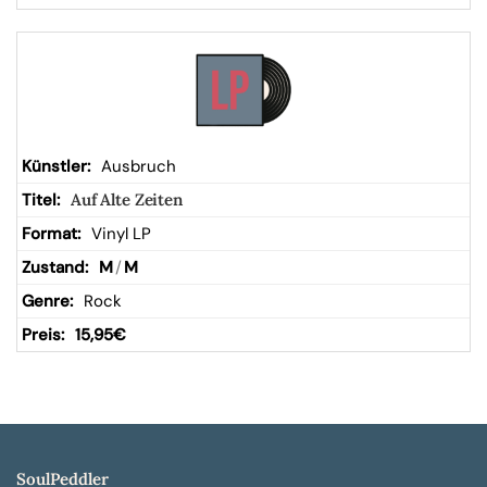
Ausbruch
Auf Alte Zeiten
Vinyl LP
M
/
M
Rock
15,95
€
SoulPeddler