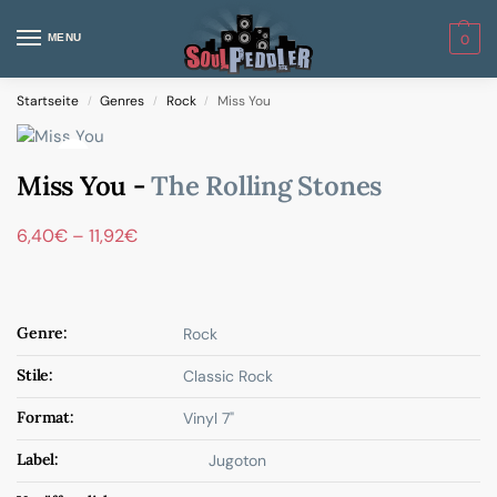
MENU
0
Startseite
Genres
Rock
Miss You
/
/
/
Miss You -
The Rolling Stones
6,40
€
–
11,92
€
Genre:
Rock
Stile:
Classic Rock
Format:
Vinyl 7"
Label:
Jugoton