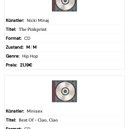
Nicki Minaj
The Pinkprint
CD
M
/
M
Hip Hop
21,19
€
Minisex
Best Of - Ciao, Ciao