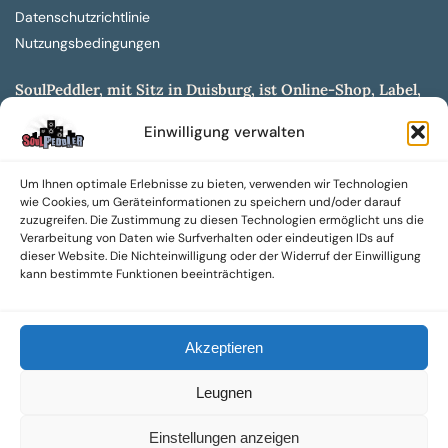
Datenschutzrichtlinie
Nutzungsbedingungen
SoulPeddler, mit Sitz in Duisburg, ist Online-Shop, Label,
Vertrieb & Musikkultur- und Produktionsmuseum
Einwilligung verwalten
entwickelt aus dem SoulPeddler Vinyl-Presswerk und
unserer Online-Gig-Plattform.
Um Ihnen optimale Erlebnisse zu bieten, verwenden wir Technologien
Wir bieten eine breite Auswahl an sowohl hochgradig
wie Cookies, um Geräteinformationen zu speichern und/oder darauf
sammelwürdigen als auch Mainstream-Titeln und -Formaten auf
zuzugreifen. Die Zustimmung zu diesen Technologien ermöglicht uns die
Vinyl, CD und weiteren Medien.
Verarbeitung von Daten wie Surfverhalten oder eindeutigen IDs auf
dieser Website. Die Nichteinwilligung oder der Widerruf der Einwilligung
Sowohl neue als auch gebrauchte, nach Zustand bewertete
kann bestimmte Funktionen beeinträchtigen.
Tonträger sind aus unserem Archiv mit über 300.000
Titeln erhältlich.
Akzeptieren
Wir setzen uns leidenschaftlich für unabhängige Künstler und
Labels ein und bieten hochwertige, maßgeschneiderte Lösungen
Leugnen
aus über 30 Jahren Erfahrung in der Musikindustrie.
SoulPeddler Mailorder, Records & Vinyl Production – DUBOX –
Einstellungen anzeigen