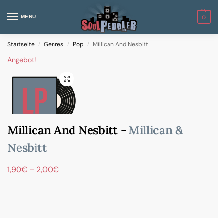
MENU
0
Startseite
Genres
Pop
Millican And Nesbitt
/
/
/
Angebot!
Millican And Nesbitt -
Millican &
Nesbitt
1,90
€
–
2,00
€