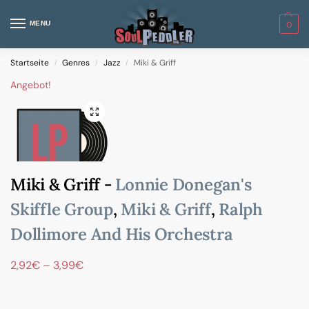
MENU
0
Startseite
Genres
Jazz
Miki & Griff
/
/
/
Angebot!
Miki & Griff -
Lonnie Donegan's
Skiffle Group
,
Miki & Griff
,
Ralph
Dollimore And His Orchestra
2,92
€
–
3,99
€