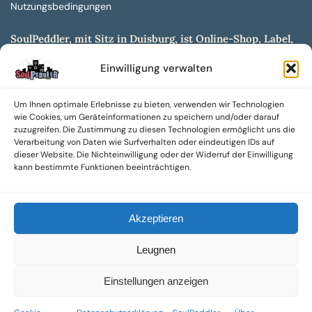
Nutzungsbedingungen
SoulPeddler, mit Sitz in Duisburg, ist Online-Shop, Label,
Vertrieb & Musikkultur- und Produktionsmuseum
Einwilligung verwalten
entwickelt aus dem SoulPeddler Vinyl-Presswerk und
unserer Online-Gig-Plattform.
Um Ihnen optimale Erlebnisse zu bieten, verwenden wir Technologien
Wir bieten eine breite Auswahl an sowohl hochgradig
wie Cookies, um Geräteinformationen zu speichern und/oder darauf
sammelwürdigen als auch Mainstream-Titeln und -Formaten auf
zuzugreifen. Die Zustimmung zu diesen Technologien ermöglicht uns die
Vinyl, CD und weiteren Medien.
Verarbeitung von Daten wie Surfverhalten oder eindeutigen IDs auf
dieser Website. Die Nichteinwilligung oder der Widerruf der Einwilligung
Sowohl neue als auch gebrauchte, nach Zustand bewertete
kann bestimmte Funktionen beeinträchtigen.
Tonträger sind aus unserem Archiv mit über 300.000
Titeln erhältlich.
Akzeptieren
Wir setzen uns leidenschaftlich für unabhängige Künstler und
Labels ein und bieten hochwertige, maßgeschneiderte Lösungen
Leugnen
aus über 30 Jahren Erfahrung in der Musikindustrie.
SoulPeddler Mailorder, Records & Vinyl Production – DUBOX –
Einstellungen anzeigen
Nettirock – Nice Guy Records – MOVA Museum of Vinyl Arts