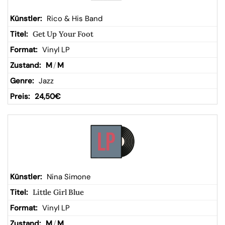
Rico & His Band
Get Up Your Foot
Vinyl LP
M
/
M
Jazz
24,50
€
Nina Simone
Little Girl Blue
Vinyl LP
M
/
M