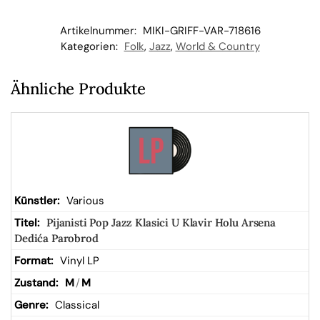
kor
Artikelnummer:
MIKI-GRIFF-VAR-718616
b
Kategorien:
Folk
,
Jazz
,
World & Country
Ähnliche Produkte
Various
Pijanisti Pop Jazz Klasici U Klavir Holu Arsena
Dedića Parobrod
Vinyl LP
M
/
M
Classical