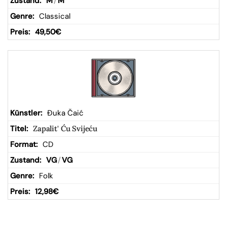
M
/
M
Classical
49,50
€
Đuka Čaić
Zapalit' Ću Svijeću
CD
VG
/
VG
Folk
12,98
€