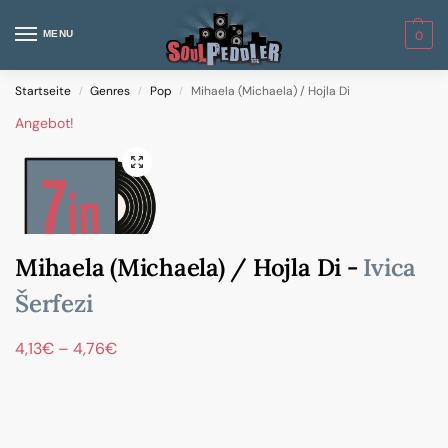
MENU
0
Startseite
Genres
Pop
Mihaela (Michaela) / Hojla Di
/
/
/
Angebot!
Mihaela (Michaela) / Hojla Di -
Ivica
Šerfezi
4,13
€
–
4,76
€