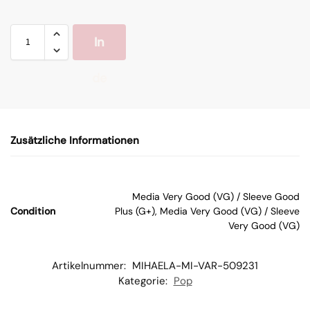
In
de
n
Zusätzliche Informationen
W
ar
Media Very Good (VG) / Sleeve Good
Condition
Plus (G+), Media Very Good (VG) / Sleeve
en
Very Good (VG)
kor
Artikelnummer:
MIHAELA-MI-VAR-509231
Kategorie:
Pop
b