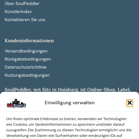
Über SoulPeddler
Künstlerindex
Kontaktieren Sie uns
Kundeninformationen
Versandbedingungen
Rückgabebedingungen
Datenschutzrichtlinie
Nutzungsbedingungen
SoulPeddler, mit Sitz in Duisburg, ist Online-Shop, Label,
Vertrieb & Musikkultur- und Produktionsmuseum
Einwilligung verwalten
entwickelt aus dem SoulPeddler Vinyl-Presswerk und
unserer Online-Gig-Plattform.
Um Ihnen optimale Erlebnisse zu bieten, verwenden wir Technologien
Wir bieten eine breite Auswahl an sowohl hochgradig
wie Cookies, um Geräteinformationen zu speichern und/oder darauf
sammelwürdigen als auch Mainstream-Titeln und -Formaten auf
zuzugreifen. Die Zustimmung zu diesen Technologien ermöglicht uns die
Vinyl, CD und weiteren Medien.
Verarbeitung von Daten wie Surfverhalten oder eindeutigen IDs auf