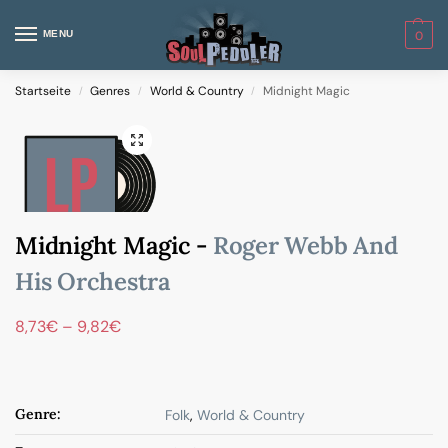
MENU
0
Startseite
Genres
World & Country
Midnight Magic
/
/
/
Midnight Magic -
Roger Webb And
His Orchestra
8,73
€
–
9,82
€
Genre:
Folk
,
World & Country