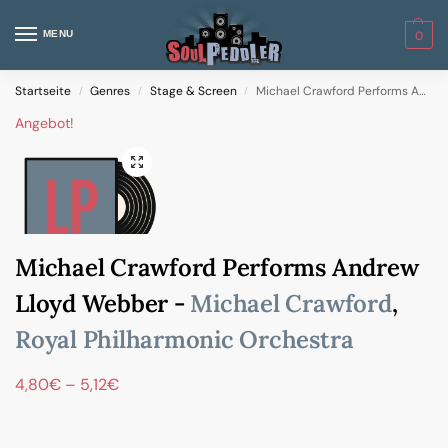
MENU
0
Startseite
Genres
Stage & Screen
Michael Crawford Performs Andrew Lloyd Webber
/
/
/
Angebot!
Michael Crawford Performs Andrew
Lloyd Webber -
Michael Crawford
,
Royal Philharmonic Orchestra
4,80
€
–
5,12
€