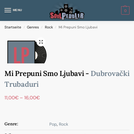
MENU
0
Startseite
Genres
Rock
Mi Prepuni Smo Ljubavi
/
/
/
Mi Prepuni Smo Ljubavi -
Dubrovački
Trubaduri
11,00
€
–
16,00
€
Genre:
Pop
,
Rock