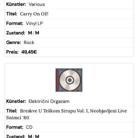
Various
Carry On Oi!!
Vinyl LP
M
/
M
Rock
49,45
€
Električni Orgazam
Breskve U Teškom Sirupu Vol. 1, Neobjavljeni Live
Snimci '80
CD
M
/
M