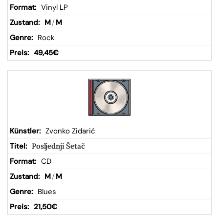
Vinyl LP
M
/
M
Rock
49,45
€
Zvonko Zidarić
Posljednji Šetač
CD
M
/
M
Blues
21,50
€