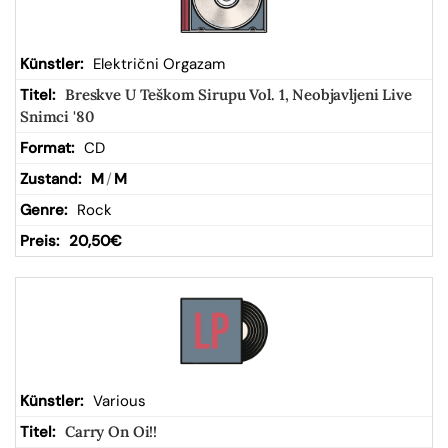
Električni Orgazam
Breskve U Teškom Sirupu Vol. 1, Neobjavljeni Live
Snimci '80
CD
M
/
M
Rock
20,50
€
Various
Carry On Oi!!