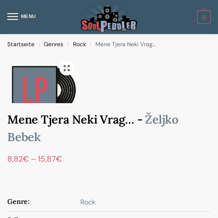
MENU
0
Startseite
Genres
Rock
Mene Tjera Neki Vrag…
/
/
/
Mene Tjera Neki Vrag… -
Željko
Bebek
8,82
€
–
15,87
€
Genre:
Rock