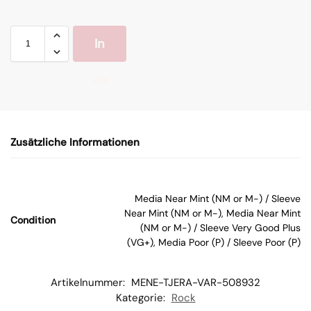
In
de
n
Zusätzliche Informationen
W
ar
Media Near Mint (NM or M-) / Sleeve
Near Mint (NM or M-), Media Near Mint
Condition
en
(NM or M-) / Sleeve Very Good Plus
(VG+), Media Poor (P) / Sleeve Poor (P)
kor
Artikelnummer:
MENE-TJERA-VAR-508932
b
Kategorie:
Rock