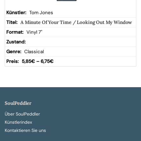
Tom Jones
A Minute Of Your Time / Looking Out My Window
Vinyl 7"
Classical
5,85
€
–
6,75
€
SoulPeddler
Über SoulPeddler
Künstlerindex
Kontaktieren Sie uns