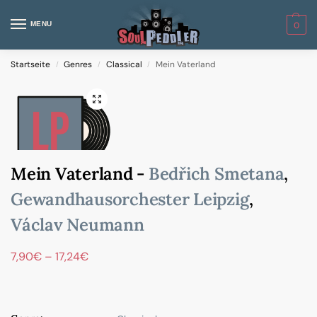
MENU
0
Startseite
Genres
Classical
Mein Vaterland
/
/
/
Mein Vaterland -
Bedřich Smetana
,
Gewandhausorchester Leipzig
,
Václav Neumann
7,90
€
–
17,24
€