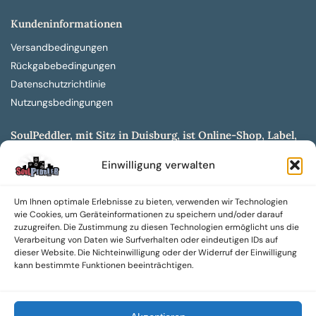
Kundeninformationen
Versandbedingungen
Rückgabebedingungen
Datenschutzrichtlinie
Nutzungsbedingungen
SoulPeddler, mit Sitz in Duisburg, ist Online-Shop, Label,
Vertrieb & Musikkultur- und Produktionsmuseum
Einwilligung verwalten
entwickelt aus dem SoulPeddler Vinyl-Presswerk und
unserer Online-Gig-Plattform.
Um Ihnen optimale Erlebnisse zu bieten, verwenden wir Technologien
Wir bieten eine breite Auswahl an sowohl hochgradig
wie Cookies, um Geräteinformationen zu speichern und/oder darauf
sammelwürdigen als auch Mainstream-Titeln und -Formaten auf
zuzugreifen. Die Zustimmung zu diesen Technologien ermöglicht uns die
Vinyl, CD und weiteren Medien.
Verarbeitung von Daten wie Surfverhalten oder eindeutigen IDs auf
dieser Website. Die Nichteinwilligung oder der Widerruf der Einwilligung
Sowohl neue als auch gebrauchte, nach Zustand bewertete
kann bestimmte Funktionen beeinträchtigen.
Tonträger sind aus unserem Archiv mit über 300.000
Titeln erhältlich.