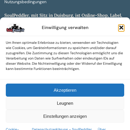
Nutzungsbedingungen
SoulPeddler, mit Sitz in Duisburg, ist Online-Shop, Label,
Vertrieb & Musikkultur- und Produktionsmuseum
Einwilligung verwalten
entwickelt aus dem SoulPeddler Vinyl-Presswerk und
unserer Online-Gig-Plattform.
Um Ihnen optimale Erlebnisse zu bieten, verwenden wir Technologien
Wir bieten eine breite Auswahl an sowohl hochgradig
wie Cookies, um Geräteinformationen zu speichern und/oder darauf
sammelwürdigen als auch Mainstream-Titeln und -Formaten auf
zuzugreifen. Die Zustimmung zu diesen Technologien ermöglicht uns die
Vinyl, CD und weiteren Medien.
Verarbeitung von Daten wie Surfverhalten oder eindeutigen IDs auf
dieser Website. Die Nichteinwilligung oder der Widerruf der Einwilligung
Sowohl neue als auch gebrauchte, nach Zustand bewertete
kann bestimmte Funktionen beeinträchtigen.
Tonträger sind aus unserem Archiv mit über 300.000
Titeln erhältlich.
Akzeptieren
Wir setzen uns leidenschaftlich für unabhängige Künstler und
Labels ein und bieten hochwertige, maßgeschneiderte Lösungen
Leugnen
aus über 30 Jahren Erfahrung in der Musikindustrie.
SoulPeddler Mailorder, Records & Vinyl Production – DUBOX –
Einstellungen anzeigen
Nettirock – Nice Guy Records – MOVA Museum of Vinyl Arts
Cookie-
Datenschutzerklärung – SoulPeddler
Über