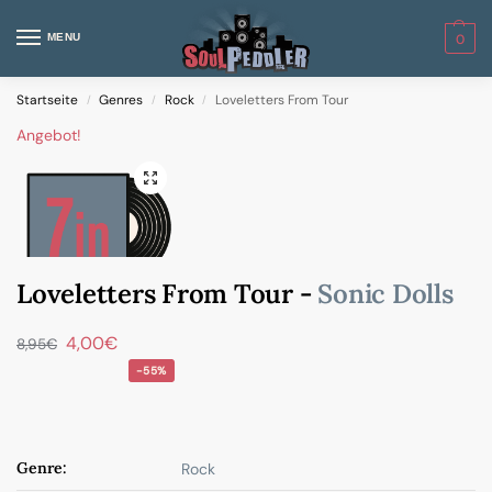
MENU
0
Startseite
Genres
Rock
Loveletters From Tour
/
/
/
Angebot!
Loveletters From Tour -
Sonic Dolls
4,00
€
8,95
€
-55%
Genre:
Rock