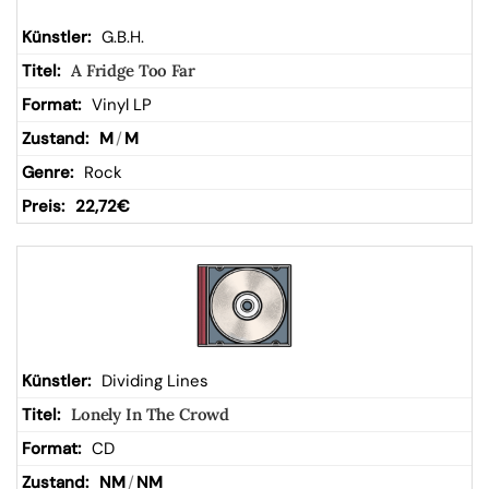
G.B.H.
A Fridge Too Far
Vinyl LP
M
/
M
Rock
22,72
€
Dividing Lines
Lonely In The Crowd
CD
NM
/
NM