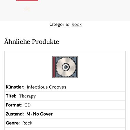
de
n
Kategorie:
Rock
W
Ähnliche Produkte
ar
en
kor
Infectious Grooves
Therapy
b
CD
M
/
No Cover
Rock