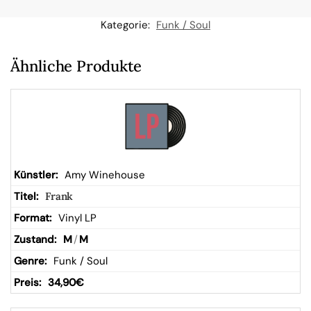
n
Kategorie:
Funk / Soul
W
Ähnliche Produkte
ar
en
kor
Amy Winehouse
Frank
b
Vinyl LP
M
/
M
Funk / Soul
34,90
€