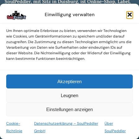
SoulPeddler, mit Sitz in Duisburg, ist Online-Shop, Label,
Vertrieb & Musikkultur- und Produktionsmuseum
Einwilligung verwalten
entwickelt aus dem SoulPeddler Vinyl-Presswerk und
unserer Online-Gig-Plattform.
Um Ihnen optimale Erlebnisse zu bieten, verwenden wir Technologien
Wir bieten eine breite Auswahl an sowohl hochgradig
wie Cookies, um Geräteinformationen zu speichern und/oder darauf
sammelwürdigen als auch Mainstream-Titeln und -Formaten auf
zuzugreifen. Die Zustimmung zu diesen Technologien ermöglicht uns die
Vinyl, CD und weiteren Medien.
Verarbeitung von Daten wie Surfverhalten oder eindeutigen IDs auf
dieser Website. Die Nichteinwilligung oder der Widerruf der Einwilligung
Sowohl neue als auch gebrauchte, nach Zustand bewertete
kann bestimmte Funktionen beeinträchtigen.
Tonträger sind aus unserem Archiv mit über 300.000
Titeln erhältlich.
Akzeptieren
Wir setzen uns leidenschaftlich für unabhängige Künstler und
Labels ein und bieten hochwertige, maßgeschneiderte Lösungen
Leugnen
aus über 30 Jahren Erfahrung in der Musikindustrie.
SoulPeddler Mailorder, Records & Vinyl Production – DUBOX –
Einstellungen anzeigen
Nettirock – Nice Guy Records – MOVA Museum of Vinyl Arts
Cookie-
Datenschutzerklärung – SoulPeddler
Über
© 2025 SoulPeddler GmbH®
Richtlinie
GmbH
SoulPeddler