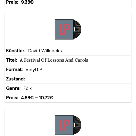
9,38
€
David Willcocks
A Festival Of Lessons And Carols
Vinyl LP
Folk
4,88
€
–
10,72
€