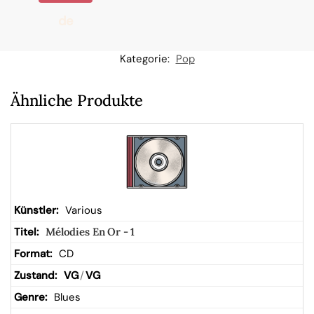
de
n
Kategorie:
Pop
W
Ähnliche Produkte
ar
en
kor
Various
Mélodies En Or - 1
b
CD
VG
/
VG
Blues