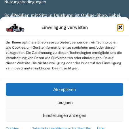
Nutzungsbedingungen
SoulPeddler, mit Sitz in Duisburg, ist Online-Shop, Label,
Vertrieb & Musikkultur- und Produktionsmuseum
Einwilligung verwalten
entwickelt aus dem SoulPeddler Vinyl-Presswerk und
unserer Online-Gig-Plattform.
Um Ihnen optimale Erlebnisse zu bieten, verwenden wir Technologien
Wir bieten eine breite Auswahl an sowohl hochgradig
wie Cookies, um Geräteinformationen zu speichern und/oder darauf
sammelwürdigen als auch Mainstream-Titeln und -Formaten auf
zuzugreifen. Die Zustimmung zu diesen Technologien ermöglicht uns die
Vinyl, CD und weiteren Medien.
Verarbeitung von Daten wie Surfverhalten oder eindeutigen IDs auf
dieser Website. Die Nichteinwilligung oder der Widerruf der Einwilligung
Sowohl neue als auch gebrauchte, nach Zustand bewertete
kann bestimmte Funktionen beeinträchtigen.
Tonträger sind aus unserem Archiv mit über 300.000
Titeln erhältlich.
Akzeptieren
Wir setzen uns leidenschaftlich für unabhängige Künstler und
Labels ein und bieten hochwertige, maßgeschneiderte Lösungen
Leugnen
aus über 30 Jahren Erfahrung in der Musikindustrie.
SoulPeddler Mailorder, Records & Vinyl Production – DUBOX –
Einstellungen anzeigen
Nettirock – Nice Guy Records – MOVA Museum of Vinyl Arts
Cookie-
Datenschutzerklärung – SoulPeddler
Über