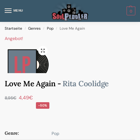
MENU
0
Startseite
Genres
Pop
Love Me Again
/
/
/
Angebot!
Love Me Again -
Rita Coolidge
4,49
€
8,95
€
-50%
Genre:
Pop