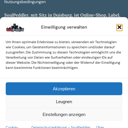
Nutzungsbedingungen
SoulPeddler, mit Sitz in Duisburg, ist Online-Shop, Label,
Vertrieb & Musikkultur- und Produktionsmuseum
Einwilligung verwalten
entwickelt aus dem SoulPeddler Vinyl-Presswerk und
unserer Online-Gig-Plattform.
Um Ihnen optimale Erlebnisse zu bieten, verwenden wir Technologien
Wir bieten eine breite Auswahl an sowohl hochgradig
wie Cookies, um Geräteinformationen zu speichern und/oder darauf
sammelwürdigen als auch Mainstream-Titeln und -Formaten auf
zuzugreifen. Die Zustimmung zu diesen Technologien ermöglicht uns die
Vinyl, CD und weiteren Medien.
Verarbeitung von Daten wie Surfverhalten oder eindeutigen IDs auf
dieser Website. Die Nichteinwilligung oder der Widerruf der Einwilligung
Sowohl neue als auch gebrauchte, nach Zustand bewertete
kann bestimmte Funktionen beeinträchtigen.
Tonträger sind aus unserem Archiv mit über 300.000
Titeln erhältlich.
Akzeptieren
Wir setzen uns leidenschaftlich für unabhängige Künstler und
Labels ein und bieten hochwertige, maßgeschneiderte Lösungen
Leugnen
aus über 30 Jahren Erfahrung in der Musikindustrie.
SoulPeddler Mailorder, Records & Vinyl Production – DUBOX –
Einstellungen anzeigen
Nettirock – Nice Guy Records – MOVA Museum of Vinyl Arts
Cookie-
Datenschutzerklärung – SoulPeddler
Über