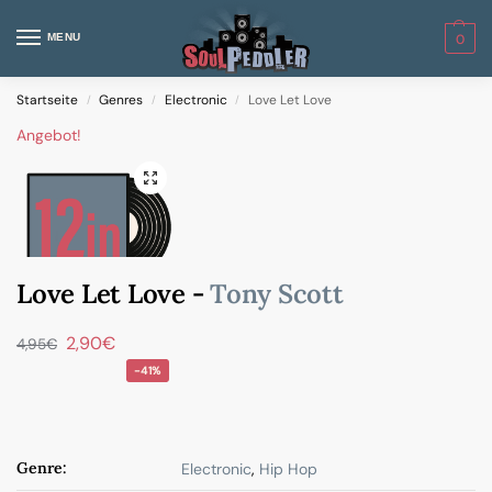
MENU
0
Startseite
Genres
Electronic
Love Let Love
/
/
/
Angebot!
Love Let Love -
Tony Scott
2,90
€
4,95
€
-41%
Genre:
Electronic
,
Hip Hop