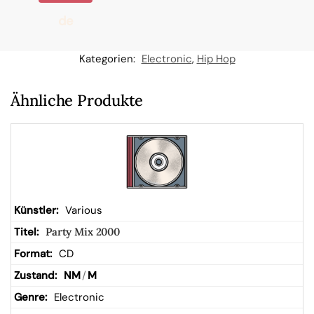
de
n
Kategorien:
Electronic
,
Hip Hop
W
Ähnliche Produkte
ar
en
kor
Various
Party Mix 2000
b
CD
NM
/
M
Electronic