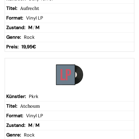
Aufrecht
Vinyl LP
M
/
M
Rock
19,95
€
Pkrk
Atchoum
Vinyl LP
M
/
M
Rock