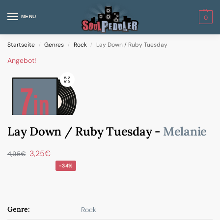
MENU
0
Startseite
Genres
Rock
Lay Down / Ruby Tuesday
/
/
/
Angebot!
Lay Down / Ruby Tuesday -
Melanie
3,25
€
4,95
€
-34%
Genre:
Rock