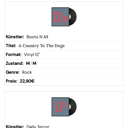
Boots N All
A Country To The Dogs
Vinyl 12"
M
/
M
Rock
22,90
€
Daily Terror