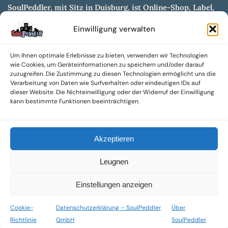
SoulPeddler, mit Sitz in Duisburg, ist Online-Shop, Label,
Vertrieb & Musikkultur- und Produktionsmuseum
Einwilligung verwalten
entwickelt aus dem SoulPeddler Vinyl-Presswerk und
unserer Online-Gig-Plattform.
Um Ihnen optimale Erlebnisse zu bieten, verwenden wir Technologien
Wir bieten eine breite Auswahl an sowohl hochgradig
wie Cookies, um Geräteinformationen zu speichern und/oder darauf
sammelwürdigen als auch Mainstream-Titeln und -Formaten auf
zuzugreifen. Die Zustimmung zu diesen Technologien ermöglicht uns die
Vinyl, CD und weiteren Medien.
Verarbeitung von Daten wie Surfverhalten oder eindeutigen IDs auf
dieser Website. Die Nichteinwilligung oder der Widerruf der Einwilligung
Sowohl neue als auch gebrauchte, nach Zustand bewertete
kann bestimmte Funktionen beeinträchtigen.
Tonträger sind aus unserem Archiv mit über 300.000
Titeln erhältlich.
Akzeptieren
Wir setzen uns leidenschaftlich für unabhängige Künstler und
Labels ein und bieten hochwertige, maßgeschneiderte Lösungen
Leugnen
aus über 30 Jahren Erfahrung in der Musikindustrie.
SoulPeddler Mailorder, Records & Vinyl Production – DUBOX –
Einstellungen anzeigen
Nettirock – Nice Guy Records – MOVA Museum of Vinyl Arts
Cookie-
Datenschutzerklärung – SoulPeddler
Über
© 2025 SoulPeddler GmbH®
Richtlinie
GmbH
SoulPeddler