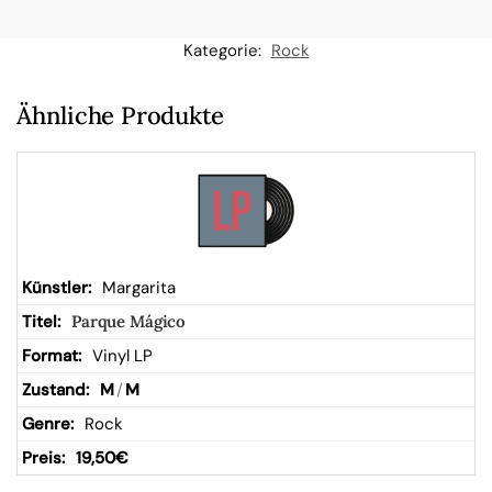
n
Kategorie:
Rock
W
Ähnliche Produkte
ar
en
kor
Margarita
Parque Mágico
b
Vinyl LP
M
/
M
Rock
19,50
€