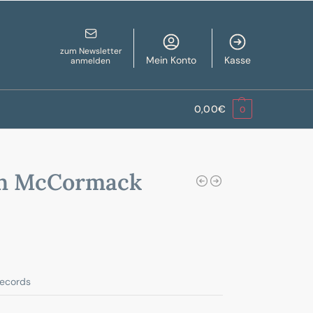
zum Newsletter
Mein Konto
Kasse
anmelden
0,00
€
0
n McCormack
ecords