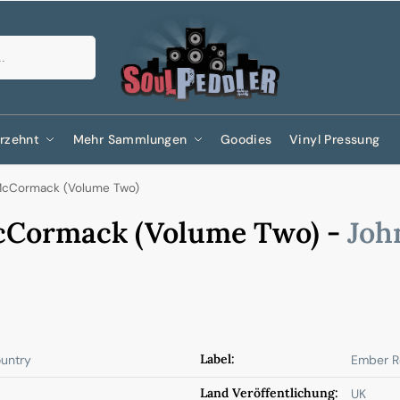
Suchen
rzehnt
Mehr Sammlungen
Goodies
Vinyl Pressung
McCormack (Volume Two)
cCormack (Volume Two) -
Joh
Label:
untry
Ember R
Land Veröffentlichung:
UK