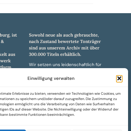
burg, ist
Sowohl neue als auch gebrauchte,
 &
nach Zustand bewertete Tonträger
sind aus unserem Archiv mit über
elt aus
300.000 Titeln erhältlich.
swerk
Wir setzen uns leidenschaftlich für
tform.
unabhängige Künstler und Labels ein
hl an
und bieten hochwertige,
Einwilligung verwalten
ürdigen
maßgeschneiderte Lösungen aus
und -
über 30 Jahren Erfahrung in der
timale Erlebnisse zu bieten, verwenden wir Technologien wie Cookies, um
weiteren
Musikindustrie.
mationen zu speichern und/oder darauf zuzugreifen. Die Zustimmung zu
nologien ermöglicht uns die Verarbeitung von Daten wie Surfverhalten
SoulPeddler Mailorder, Records &
igen IDs auf dieser Website. Die Nichteinwilligung oder der Widerruf der
Vinyl Production – DUBOX –
g kann bestimmte Funktionen beeinträchtigen.
Nettirock – Nice Guy Records –
MOVA Museum of Vinyl Arts