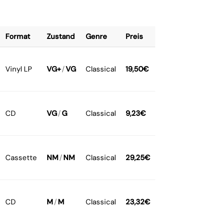
Format
Zustand
Genre
Preis
Vinyl LP
VG+
/
VG
Classical
19,50
€
CD
VG
/
G
Classical
9,23
€
Cassette
NM
/
NM
Classical
29,25
€
CD
M
/
M
Classical
23,32
€