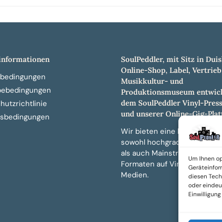
nformationen
SoulPeddler, mit Sitz in Duis
Online-Shop, Label, Vertrieb
bedingungen
Musikkultur- und
bebedingungen
Produktionsmuseum entwick
dem SoulPeddler Vinyl-Pres
utzrichtlinie
und unserer Online-Gig-Plat
sbedingungen
Wir bieten eine breite Auswa
sowohl hochgradig sammelw
als auch Mainstream-Titeln 
Um Ihnen op
Formaten auf Vinyl, CD und 
Geräteinfor
Medien.
diesen Tech
oder eindeut
Einwilligun