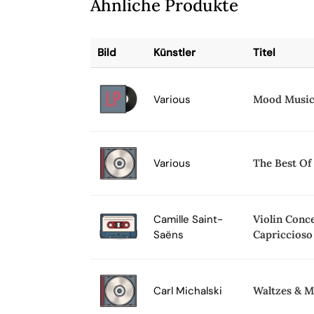
Ähnliche Produkte
Bild
Künstler
Titel
Various
Mood Music 
Various
The Best Of 
Camille Saint-
Violin Conc
Saëns
Capriccioso
Carl Michalski
Waltzes & M