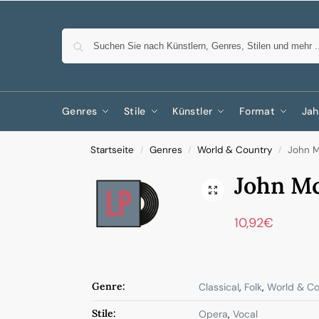
Genres
Stile
Künstler
Format
Jah
Startseite
Genres
World & Country
John 
/
/
/
John M
10,92
€
Genre:
Classical
,
Folk
,
World & Co
Stile:
Opera
,
Vocal