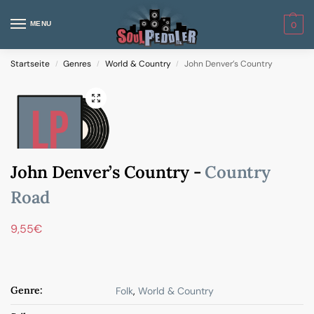
MENU
0
Startseite
Genres
World & Country
John Denver’s Country
/
/
/
John Denver’s Country -
Country
Road
9,55
€
Genre:
Folk
,
World & Country