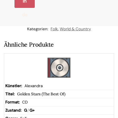
In
de
n
Kategorien:
Folk
,
World & Country
W
Ähnliche Produkte
ar
en
kor
Alexandra
Golden Stars (The Best Of)
b
CD
G
/
G+