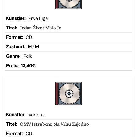
Prva Liga
Jedan Život Malo Je
CD
M
/
M
Folk
13,40
€
Various
OMV Istrabenz Na Vrhu Zajedno
CD