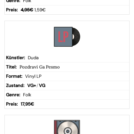
Folk
4,95
€
1,59
€
Duda
Pozdravi Ga Pesmo
Vinyl LP
VG+
/
VG
Folk
17,95
€