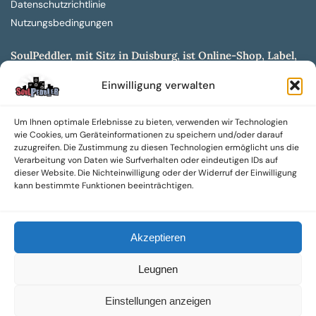
Datenschutzrichtlinie
Nutzungsbedingungen
SoulPeddler, mit Sitz in Duisburg, ist Online-Shop, Label,
Vertrieb & Musikkultur- und Produktionsmuseum
Einwilligung verwalten
entwickelt aus dem SoulPeddler Vinyl-Presswerk und
unserer Online-Gig-Plattform.
Um Ihnen optimale Erlebnisse zu bieten, verwenden wir Technologien
Wir bieten eine breite Auswahl an sowohl hochgradig
wie Cookies, um Geräteinformationen zu speichern und/oder darauf
sammelwürdigen als auch Mainstream-Titeln und -Formaten auf
zuzugreifen. Die Zustimmung zu diesen Technologien ermöglicht uns die
Vinyl, CD und weiteren Medien.
Verarbeitung von Daten wie Surfverhalten oder eindeutigen IDs auf
dieser Website. Die Nichteinwilligung oder der Widerruf der Einwilligung
Sowohl neue als auch gebrauchte, nach Zustand bewertete
kann bestimmte Funktionen beeinträchtigen.
Tonträger sind aus unserem Archiv mit über 300.000
Titeln erhältlich.
Akzeptieren
Wir setzen uns leidenschaftlich für unabhängige Künstler und
Labels ein und bieten hochwertige, maßgeschneiderte Lösungen
Leugnen
aus über 30 Jahren Erfahrung in der Musikindustrie.
SoulPeddler Mailorder, Records & Vinyl Production – DUBOX –
Einstellungen anzeigen
Nettirock – Nice Guy Records – MOVA Museum of Vinyl Arts