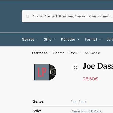
Genres
Stile
Künstler
Format
Jah
Startseite
Genres
Rock
Joe Dassin
/
/
/
Joe Das
28,50
€
Genre:
Pop
,
Rock
Stile:
Chanson
,
Folk Rock