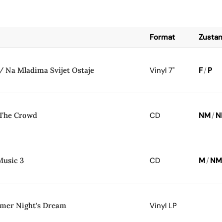
Format
Zusta
/ Na Mladima Svijet Ostaje
Vinyl 7"
F
/
P
 The Crowd
CD
NM
/
N
Music 3
CD
M
/
NM
mer Night's Dream
Vinyl LP