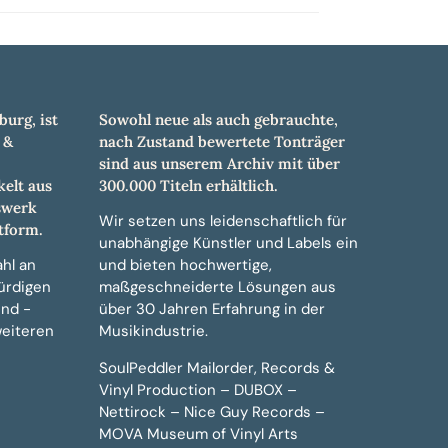
burg, ist
Sowohl neue als auch gebrauchte,
 &
nach Zustand bewertete Tonträger
sind aus unserem Archiv mit über
elt aus
300.000 Titeln erhältlich.
swerk
Wir setzen uns leidenschaftlich für
tform.
unabhängige Künstler und Labels ein
hl an
und bieten hochwertige,
ürdigen
maßgeschneiderte Lösungen aus
und -
über 30 Jahren Erfahrung in der
weiteren
Musikindustrie.
SoulPeddler Mailorder, Records &
Vinyl Production – DUBOX –
Nettirock – Nice Guy Records –
MOVA Museum of Vinyl Arts