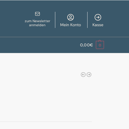
zum Newsletter
Mein Konto
Kasse
anmelden
0,00
€
0