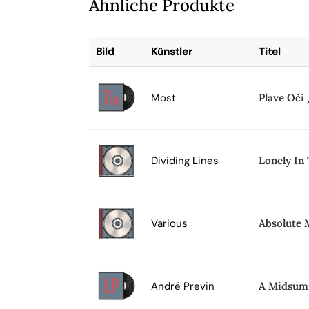
Ähnliche Produkte
Bild
Künstler
Titel
Most
Plave Oči 
Dividing Lines
Lonely In
Various
Absolute 
André Previn
A Midsum