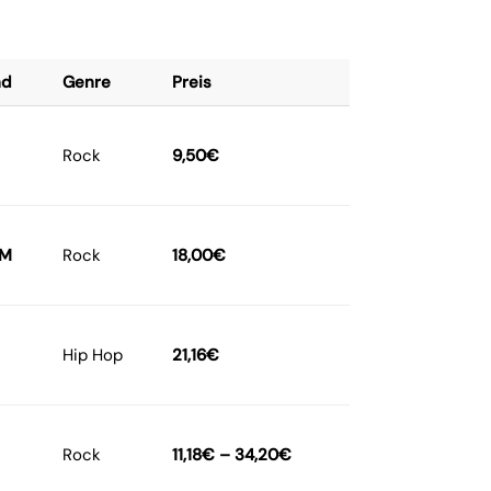
nd
Genre
Preis
Rock
9,50
€
M
Rock
18,00
€
Hip Hop
21,16
€
Rock
11,18
€
–
34,20
€