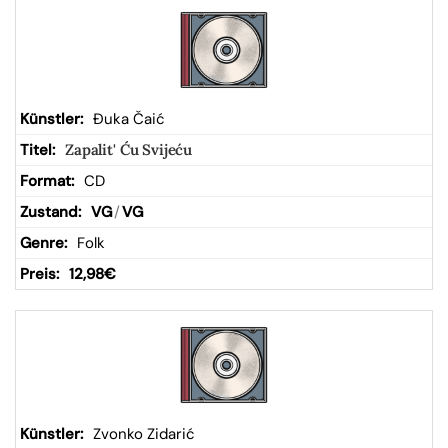
Đuka Čaić
Zapalit' Ću Svijeću
CD
VG
/
VG
Folk
12,98
€
Zvonko Zidarić