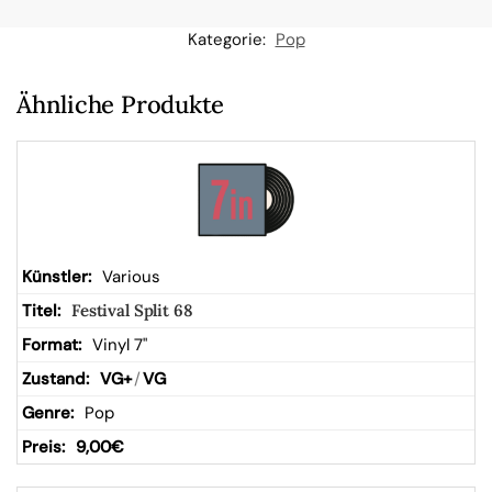
n
Kategorie:
Pop
W
Ähnliche Produkte
ar
en
kor
Various
Festival Split 68
b
Vinyl 7"
VG+
/
VG
Pop
9,00
€