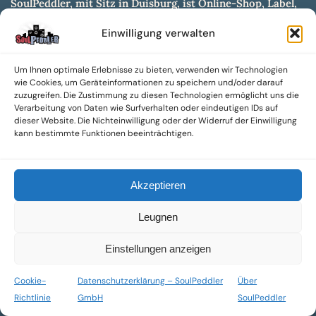
SoulPeddler, mit Sitz in Duisburg, ist Online-Shop, Label,
Vertrieb & Musikkultur- und Produktionsmuseum
Einwilligung verwalten
entwickelt aus dem SoulPeddler Vinyl-Presswerk und
unserer Online-Gig-Plattform.
Um Ihnen optimale Erlebnisse zu bieten, verwenden wir Technologien
Wir bieten eine breite Auswahl an sowohl hochgradig
wie Cookies, um Geräteinformationen zu speichern und/oder darauf
sammelwürdigen als auch Mainstream-Titeln und -Formaten auf
zuzugreifen. Die Zustimmung zu diesen Technologien ermöglicht uns die
Vinyl, CD und weiteren Medien.
Verarbeitung von Daten wie Surfverhalten oder eindeutigen IDs auf
dieser Website. Die Nichteinwilligung oder der Widerruf der Einwilligung
Sowohl neue als auch gebrauchte, nach Zustand bewertete
kann bestimmte Funktionen beeinträchtigen.
Tonträger sind aus unserem Archiv mit über 300.000
Titeln erhältlich.
Akzeptieren
Wir setzen uns leidenschaftlich für unabhängige Künstler und
Labels ein und bieten hochwertige, maßgeschneiderte Lösungen
Leugnen
aus über 30 Jahren Erfahrung in der Musikindustrie.
SoulPeddler Mailorder, Records & Vinyl Production – DUBOX –
Einstellungen anzeigen
Nettirock – Nice Guy Records – MOVA Museum of Vinyl Arts
Cookie-
Datenschutzerklärung – SoulPeddler
Über
© 2025 SoulPeddler GmbH®
Richtlinie
GmbH
SoulPeddler