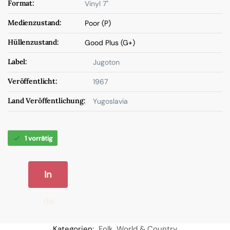
Format:
Vinyl 7"
Medienzustand:
Poor (P)
Hüllenzustand:
Good Plus (G+)
Label:
Jugoton
Veröffentlicht:
1967
Land Veröffentlichung:
Yugoslavia
1 vorrätig
In
de
n
Kategorien:
Folk
,
World & Country