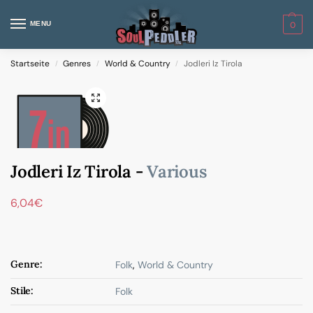
MENU
0
Startseite
Genres
World & Country
Jodleri Iz Tirola
/
/
/
Jodleri Iz Tirola -
Various
6,04
€
Genre:
Folk
,
World & Country
Stile:
Folk