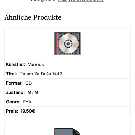
W
Ähnliche Produkte
ar
en
kor
Various
Tulum Za Dušu Vol.3
b
CD
M
/
M
Folk
19,50
€