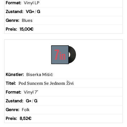
Vinyl LP
VG+
/
G
Blues
15,00
€
Biserka Mišić
Pod Suncem Se Jednom Živi
Vinyl 7"
G+
/
G
Folk
8,52
€