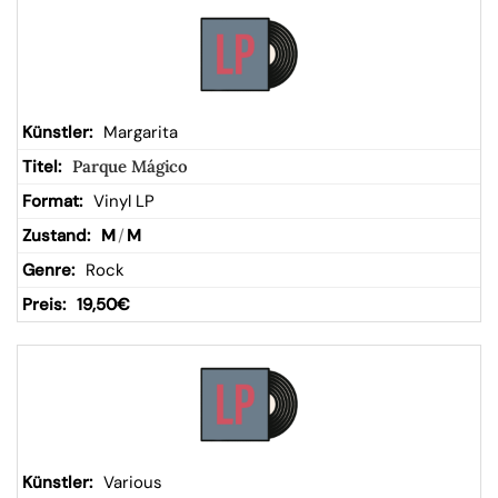
Margarita
Parque Mágico
Vinyl LP
M
/
M
Rock
19,50
€
Various