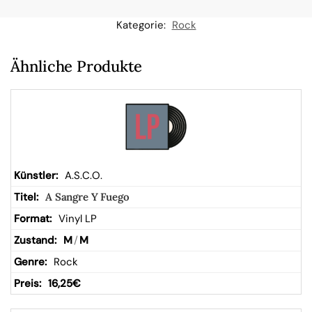
n
Kategorie:
Rock
W
Ähnliche Produkte
ar
en
kor
A.S.C.O.
A Sangre Y Fuego
b
Vinyl LP
M
/
M
Rock
16,25
€