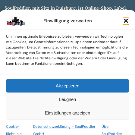
SoulPeddler, mit Sitz in Duisburg, ist Online-Shop, Label,
Vertrieb & Musikkultur- und Produktionsmuseum
Einwilligung verwalten
entwickelt aus dem SoulPeddler Vinyl-Presswerk und
unserer Online-Gig-Plattform.
Um Ihnen optimale Erlebnisse zu bieten, verwenden wir Technologien
Wir bieten eine breite Auswahl an sowohl hochgradig
wie Cookies, um Geräteinformationen zu speichern und/oder darauf
sammelwürdigen als auch Mainstream-Titeln und -Formaten auf
zuzugreifen. Die Zustimmung zu diesen Technologien ermöglicht uns die
Vinyl, CD und weiteren Medien.
Verarbeitung von Daten wie Surfverhalten oder eindeutigen IDs auf
dieser Website. Die Nichteinwilligung oder der Widerruf der Einwilligung
Sowohl neue als auch gebrauchte, nach Zustand bewertete
kann bestimmte Funktionen beeinträchtigen.
Tonträger sind aus unserem Archiv mit über 300.000
Titeln erhältlich.
Akzeptieren
Wir setzen uns leidenschaftlich für unabhängige Künstler und
Labels ein und bieten hochwertige, maßgeschneiderte Lösungen
Leugnen
aus über 30 Jahren Erfahrung in der Musikindustrie.
SoulPeddler Mailorder, Records & Vinyl Production – DUBOX –
Einstellungen anzeigen
Nettirock – Nice Guy Records – MOVA Museum of Vinyl Arts
Cookie-
Datenschutzerklärung – SoulPeddler
Über
© 2025 SoulPeddler GmbH®
Richtlinie
GmbH
SoulPeddler