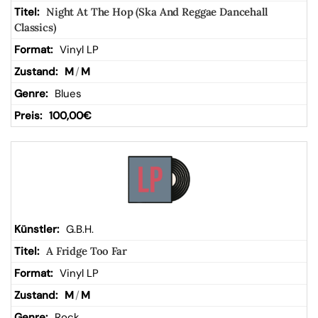
Night At The Hop (Ska And Reggae Dancehall
Classics)
Vinyl LP
M
/
M
Blues
100,00
€
G.B.H.
A Fridge Too Far
Vinyl LP
M
/
M
Rock