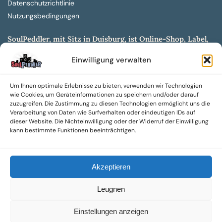
Datenschutzrichtlinie
Nutzungsbedingungen
SoulPeddler, mit Sitz in Duisburg, ist Online-Shop, Label,
Vertrieb & Musikkultur- und Produktionsmuseum
Einwilligung verwalten
entwickelt aus dem SoulPeddler Vinyl-Presswerk und
unserer Online-Gig-Plattform.
Um Ihnen optimale Erlebnisse zu bieten, verwenden wir Technologien
Wir bieten eine breite Auswahl an sowohl hochgradig
wie Cookies, um Geräteinformationen zu speichern und/oder darauf
sammelwürdigen als auch Mainstream-Titeln und -Formaten auf
zuzugreifen. Die Zustimmung zu diesen Technologien ermöglicht uns die
Vinyl, CD und weiteren Medien.
Verarbeitung von Daten wie Surfverhalten oder eindeutigen IDs auf
dieser Website. Die Nichteinwilligung oder der Widerruf der Einwilligung
Sowohl neue als auch gebrauchte, nach Zustand bewertete
kann bestimmte Funktionen beeinträchtigen.
Tonträger sind aus unserem Archiv mit über 300.000
Titeln erhältlich.
Akzeptieren
Wir setzen uns leidenschaftlich für unabhängige Künstler und
Labels ein und bieten hochwertige, maßgeschneiderte Lösungen
Leugnen
aus über 30 Jahren Erfahrung in der Musikindustrie.
SoulPeddler Mailorder, Records & Vinyl Production – DUBOX –
Einstellungen anzeigen
Nettirock – Nice Guy Records – MOVA Museum of Vinyl Arts