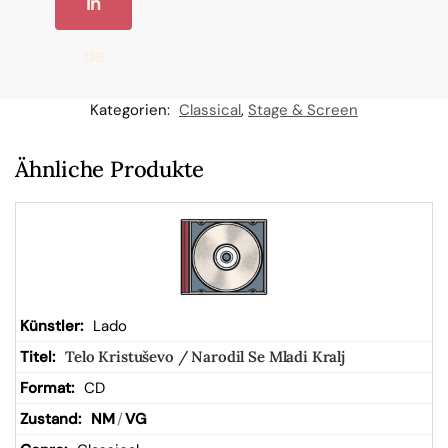
In
de
n
Kategorien:
Classical
,
Stage & Screen
W
Ähnliche Produkte
ar
en
kor
Lado
Telo Kristuševo / Narodil Se Mladi Kralj
b
CD
NM
/
VG