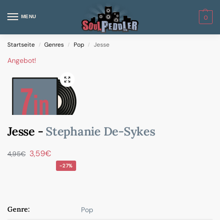
MENU
0
Startseite
Genres
Pop
Jesse
/
/
/
Angebot!
Jesse -
Stephanie De-Sykes
3,59
€
4,95
€
-27%
Genre:
Pop