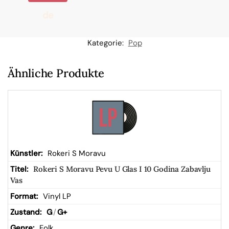
de
n
Kategorie:
Pop
W
Ähnliche Produkte
ar
en
kor
Rokeri S Moravu
Rokeri S Moravu Pevu U Glas I 10 Godina Zabavlju
b
Vas
Vinyl LP
G
/
G+
Folk