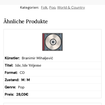
n
Kategorien:
Folk
,
Pop
,
World & Country
W
Ähnliche Produkte
ar
en
kor
Branimir Mihaljević
Ide, Ide Vrijeme
b
CD
M
/
M
Pop
28,03
€