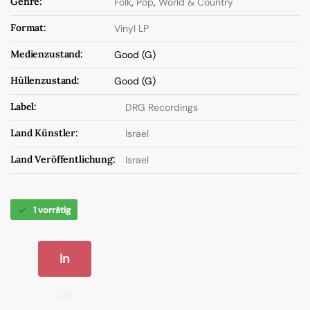
Genre:
Folk
,
Pop
,
World & Country
Format:
Vinyl LP
Medienzustand:
Good (G)
Hüllenzustand:
Good (G)
Label:
DRG Recordings
Land Künstler:
Israel
Land Veröffentlichung:
Israel
1 vorrätig
In
de