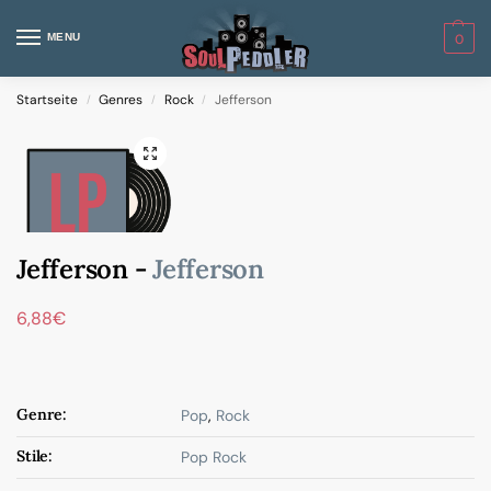
MENU
0
Startseite
Genres
Rock
Jefferson
/
/
/
Jefferson -
Jefferson
6,88
€
Genre:
Pop
,
Rock
Stile:
Pop Rock