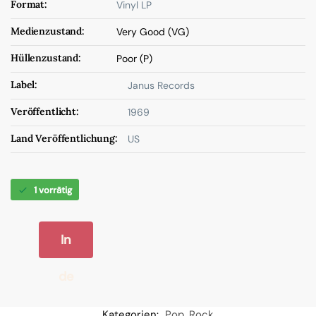
Format:
Vinyl LP
Medienzustand:
Very Good (VG)
Hüllenzustand:
Poor (P)
Label:
Janus Records
Veröffentlicht:
1969
Land Veröffentlichung:
US
1 vorrätig
In
de
n
Kategorien:
Pop
,
Rock