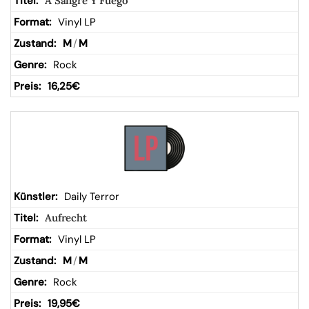
A Sangre Y Fuego
Vinyl LP
M
/
M
Rock
16,25
€
Daily Terror
Aufrecht
Vinyl LP
M
/
M
Rock
19,95
€