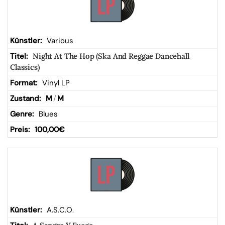
Various
Night At The Hop (Ska And Reggae Dancehall
Classics)
Vinyl LP
M
/
M
Blues
100,00
€
A.S.C.O.