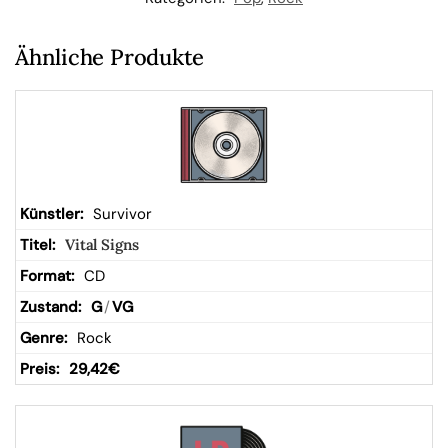
W
Ähnliche Produkte
ar
en
kor
Survivor
Vital Signs
b
CD
G
/
VG
Rock
29,42
€