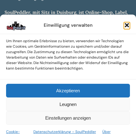
SoulPeddler, mit Sitz in Duisburg, ist Online-Shop, Label,
Vertrieb & Musikkultur- und Produktionsmuseum
Einwilligung verwalten
entwickelt aus dem SoulPeddler Vinyl-Presswerk und
unserer Online-Gig-Plattform.
Um Ihnen optimale Erlebnisse zu bieten, verwenden wir Technologien
Wir bieten eine breite Auswahl an sowohl hochgradig
wie Cookies, um Geräteinformationen zu speichern und/oder darauf
sammelwürdigen als auch Mainstream-Titeln und -Formaten auf
zuzugreifen. Die Zustimmung zu diesen Technologien ermöglicht uns die
Vinyl, CD und weiteren Medien.
Verarbeitung von Daten wie Surfverhalten oder eindeutigen IDs auf
dieser Website. Die Nichteinwilligung oder der Widerruf der Einwilligung
Sowohl neue als auch gebrauchte, nach Zustand bewertete
kann bestimmte Funktionen beeinträchtigen.
Tonträger sind aus unserem Archiv mit über 300.000
Titeln erhältlich.
Akzeptieren
Wir setzen uns leidenschaftlich für unabhängige Künstler und
Labels ein und bieten hochwertige, maßgeschneiderte Lösungen
Leugnen
aus über 30 Jahren Erfahrung in der Musikindustrie.
SoulPeddler Mailorder, Records & Vinyl Production – DUBOX –
Einstellungen anzeigen
Nettirock – Nice Guy Records – MOVA Museum of Vinyl Arts
Cookie-
Datenschutzerklärung – SoulPeddler
Über
© 2025 SoulPeddler GmbH®