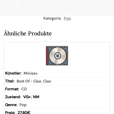
de
n
Kategorie:
Pop
W
Ähnliche Produkte
ar
en
kor
Minisex
Best Of - Ciao, Ciao
b
CD
VG+
/
NM
Pop
27,60
€