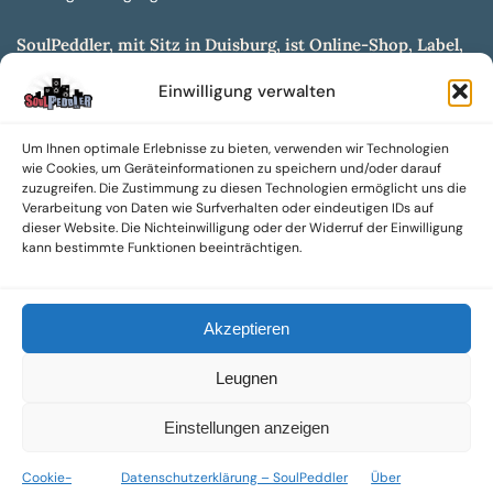
SoulPeddler, mit Sitz in Duisburg, ist Online-Shop, Label,
Vertrieb & Musikkultur- und Produktionsmuseum
Einwilligung verwalten
entwickelt aus dem SoulPeddler Vinyl-Presswerk und
unserer Online-Gig-Plattform.
Um Ihnen optimale Erlebnisse zu bieten, verwenden wir Technologien
Wir bieten eine breite Auswahl an sowohl hochgradig
wie Cookies, um Geräteinformationen zu speichern und/oder darauf
sammelwürdigen als auch Mainstream-Titeln und -Formaten auf
zuzugreifen. Die Zustimmung zu diesen Technologien ermöglicht uns die
Vinyl, CD und weiteren Medien.
Verarbeitung von Daten wie Surfverhalten oder eindeutigen IDs auf
dieser Website. Die Nichteinwilligung oder der Widerruf der Einwilligung
Sowohl neue als auch gebrauchte, nach Zustand bewertete
kann bestimmte Funktionen beeinträchtigen.
Tonträger sind aus unserem Archiv mit über 300.000
Titeln erhältlich.
Akzeptieren
Wir setzen uns leidenschaftlich für unabhängige Künstler und
Labels ein und bieten hochwertige, maßgeschneiderte Lösungen
Leugnen
aus über 30 Jahren Erfahrung in der Musikindustrie.
SoulPeddler Mailorder, Records & Vinyl Production – DUBOX –
Einstellungen anzeigen
Nettirock – Nice Guy Records – MOVA Museum of Vinyl Arts
Cookie-
Datenschutzerklärung – SoulPeddler
Über
© 2025 SoulPeddler GmbH®