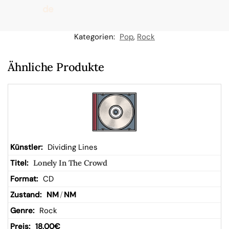
de
n
Kategorien:
Pop
,
Rock
W
Ähnliche Produkte
ar
en
kor
Dividing Lines
Lonely In The Crowd
b
CD
NM
/
NM
Rock
18,00
€