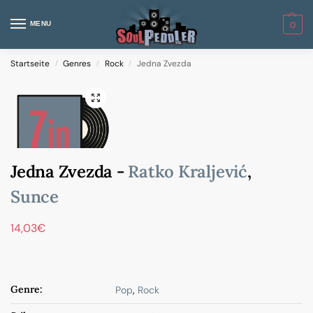
MENU
0
Startseite
Genres
Rock
Jedna Zvezda
/
/
/
Jedna Zvezda -
Ratko Kraljević
,
Sunce
14,03
€
Genre:
Pop
,
Rock