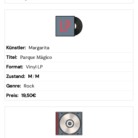
Margarita
Parque Mágico
Vinyl LP
M
/
M
Rock
19,50
€