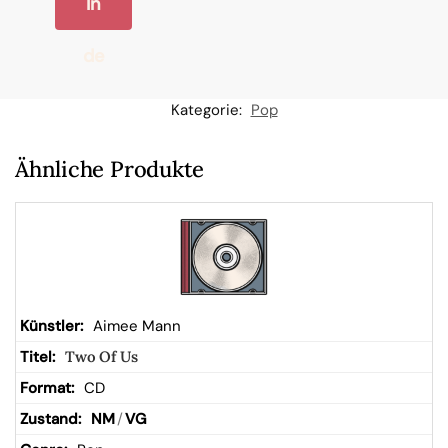
In
de
n
Kategorie:
Pop
W
Ähnliche Produkte
ar
en
kor
Aimee Mann
Two Of Us
b
CD
NM
/
VG