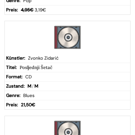
Pop
4,95
€
3,19
€
Zvonko Zidarić
Posljednji Šetač
CD
M
/
M
Blues
21,50
€