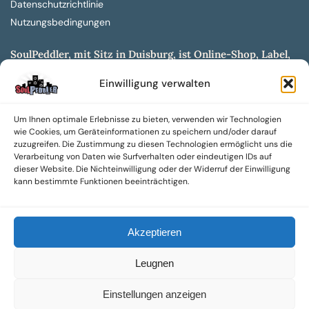
Datenschutzrichtlinie
Nutzungsbedingungen
SoulPeddler, mit Sitz in Duisburg, ist Online-Shop, Label,
Vertrieb & Musikkultur- und Produktionsmuseum
Einwilligung verwalten
entwickelt aus dem SoulPeddler Vinyl-Presswerk und
unserer Online-Gig-Plattform.
Um Ihnen optimale Erlebnisse zu bieten, verwenden wir Technologien
Wir bieten eine breite Auswahl an sowohl hochgradig
wie Cookies, um Geräteinformationen zu speichern und/oder darauf
sammelwürdigen als auch Mainstream-Titeln und -Formaten auf
zuzugreifen. Die Zustimmung zu diesen Technologien ermöglicht uns die
Vinyl, CD und weiteren Medien.
Verarbeitung von Daten wie Surfverhalten oder eindeutigen IDs auf
dieser Website. Die Nichteinwilligung oder der Widerruf der Einwilligung
Sowohl neue als auch gebrauchte, nach Zustand bewertete
kann bestimmte Funktionen beeinträchtigen.
Tonträger sind aus unserem Archiv mit über 300.000
Titeln erhältlich.
Akzeptieren
Wir setzen uns leidenschaftlich für unabhängige Künstler und
Labels ein und bieten hochwertige, maßgeschneiderte Lösungen
Leugnen
aus über 30 Jahren Erfahrung in der Musikindustrie.
SoulPeddler Mailorder, Records & Vinyl Production – DUBOX –
Einstellungen anzeigen
Nettirock – Nice Guy Records – MOVA Museum of Vinyl Arts