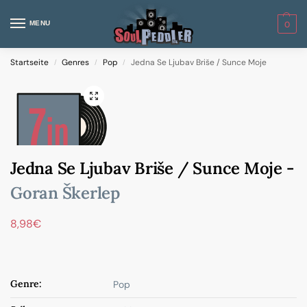
MENU
0
Startseite
Genres
Pop
Jedna Se Ljubav Briše / Sunce Moje
/
/
/
Jedna Se Ljubav Briše / Sunce Moje -
Goran Škerlep
8,98
€
Genre:
Pop