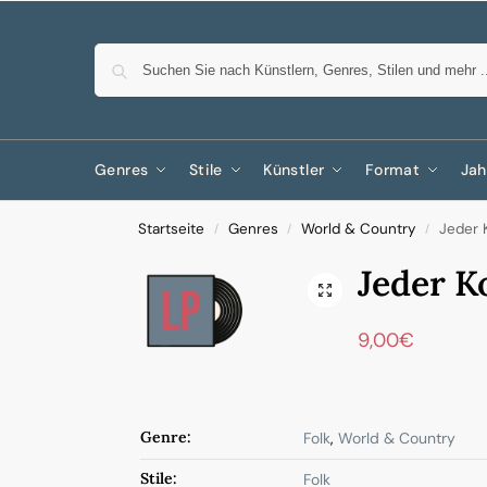
Genres
Stile
Künstler
Format
Jah
Startseite
Genres
World & Country
Jeder 
/
/
/
Jeder 
9,00
€
Genre:
Folk
,
World & Country
Stile:
Folk