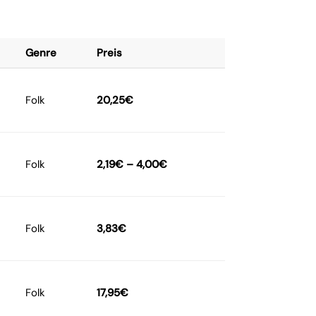
Genre
Preis
Folk
20,25
€
Folk
2,19
€
–
4,00
€
Folk
3,83
€
Folk
17,95
€