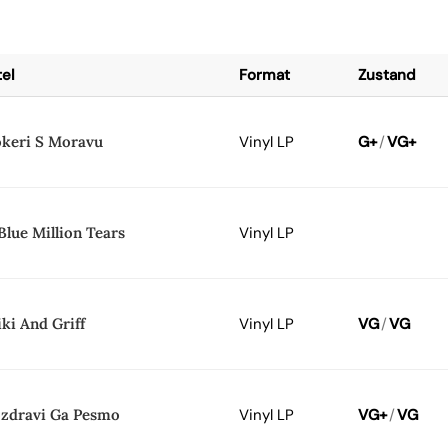
tel
Format
Zustand
keri S Moravu
Vinyl LP
G+
/
VG+
Blue Million Tears
Vinyl LP
ki And Griff
Vinyl LP
VG
/
VG
zdravi Ga Pesmo
Vinyl LP
VG+
/
VG