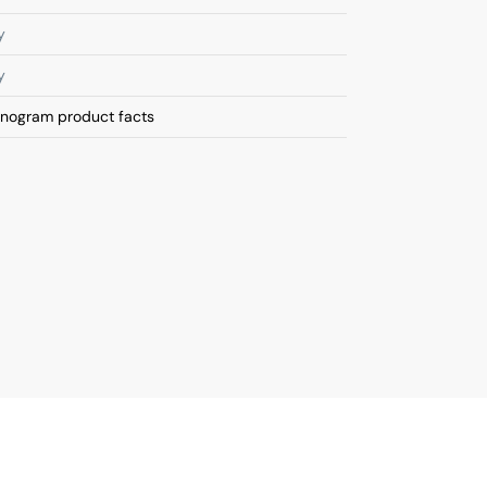
y
y
onogram product facts