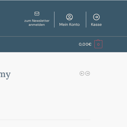
zum Newsletter
Mein Konto
Kasse
anmelden
0,00
€
0
emy