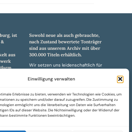
burg, ist
Sowohl neue als auch gebrauchte,
 &
nach Zustand bewertete Tonträger
sind aus unserem Archiv mit über
elt aus
300.000 Titeln erhältlich.
swerk
Wir setzen uns leidenschaftlich für
tform.
unabhängige Künstler und Labels ein
hl an
und bieten hochwertige,
Einwilligung verwalten
ürdigen
maßgeschneiderte Lösungen aus
und -
über 30 Jahren Erfahrung in der
timale Erlebnisse zu bieten, verwenden wir Technologien wie Cookies, um
weiteren
Musikindustrie.
mationen zu speichern und/oder darauf zuzugreifen. Die Zustimmung zu
nologien ermöglicht uns die Verarbeitung von Daten wie Surfverhalten
SoulPeddler Mailorder, Records &
igen IDs auf dieser Website. Die Nichteinwilligung oder der Widerruf der
Vinyl Production – DUBOX –
g kann bestimmte Funktionen beeinträchtigen.
Nettirock – Nice Guy Records –
MOVA Museum of Vinyl Arts