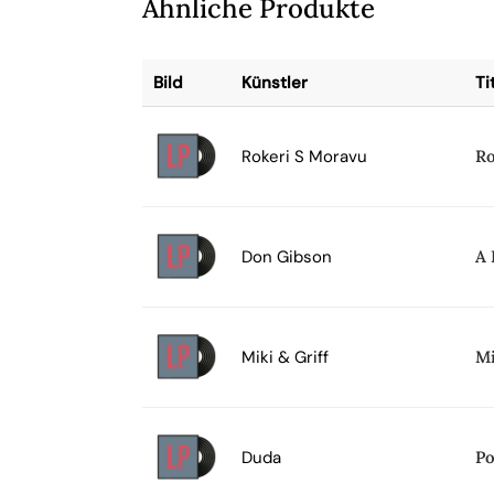
Ähnliche Produkte
Bild
Künstler
Ti
Rokeri S Moravu
Ro
Don Gibson
A 
Miki & Griff
Mi
Duda
Po