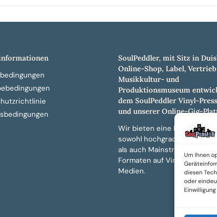
nformationen
SoulPeddler, mit Sitz in Duis
Online-Shop, Label, Vertrieb
bedingungen
Musikkultur- und
bebedingungen
Produktionsmuseum entwick
dem SoulPeddler Vinyl-Pres
utzrichtlinie
und unserer Online-Gig-Plat
sbedingungen
Wir bieten eine breite Auswa
sowohl hochgradig sammelw
als auch Mainstream-Titeln 
Um Ihnen op
Formaten auf Vinyl, CD und 
Geräteinfor
Medien.
diesen Tech
oder eindeut
Einwilligun