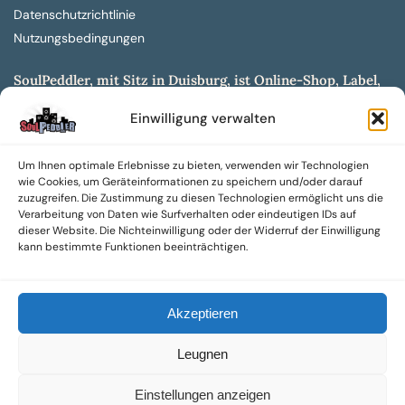
Datenschutzrichtlinie
Nutzungsbedingungen
SoulPeddler, mit Sitz in Duisburg, ist Online-Shop, Label,
Vertrieb & Musikkultur- und Produktionsmuseum
Einwilligung verwalten
entwickelt aus dem SoulPeddler Vinyl-Presswerk und
unserer Online-Gig-Plattform.
Um Ihnen optimale Erlebnisse zu bieten, verwenden wir Technologien
Wir bieten eine breite Auswahl an sowohl hochgradig
wie Cookies, um Geräteinformationen zu speichern und/oder darauf
sammelwürdigen als auch Mainstream-Titeln und -Formaten auf
zuzugreifen. Die Zustimmung zu diesen Technologien ermöglicht uns die
Vinyl, CD und weiteren Medien.
Verarbeitung von Daten wie Surfverhalten oder eindeutigen IDs auf
dieser Website. Die Nichteinwilligung oder der Widerruf der Einwilligung
Sowohl neue als auch gebrauchte, nach Zustand bewertete
kann bestimmte Funktionen beeinträchtigen.
Tonträger sind aus unserem Archiv mit über 300.000
Titeln erhältlich.
Akzeptieren
Wir setzen uns leidenschaftlich für unabhängige Künstler und
Labels ein und bieten hochwertige, maßgeschneiderte Lösungen
Leugnen
aus über 30 Jahren Erfahrung in der Musikindustrie.
SoulPeddler Mailorder, Records & Vinyl Production – DUBOX –
Einstellungen anzeigen