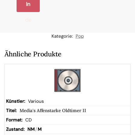
In
de
n
Kategorie:
Pop
W
Ähnliche Produkte
ar
en
kor
Various
Media's Affenstarke Oldtimer II
b
CD
NM
/
M