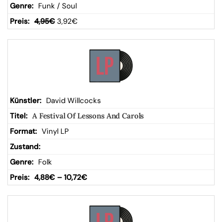
Funk / Soul
4,95
€
3,92
€
David Willcocks
A Festival Of Lessons And Carols
Vinyl LP
Folk
4,88
€
–
10,72
€