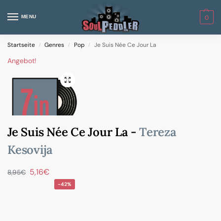
MENU
0
Startseite
Genres
Pop
Je Suis Née Ce Jour La
/
/
/
Angebot!
Je Suis Née Ce Jour La -
Tereza
Kesovija
5,16
€
8,95
€
-42%