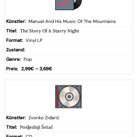
Manuel And His Music Of The Mountains
The Story Of A Starry Night
Vinyl LP
Pop
2,99
€
–
3,68
€
Zvonko Zidarić
Posljednji Šetač
CD